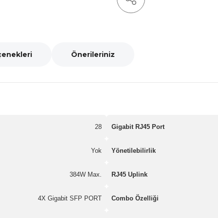
çenekleri
Önerileriniz
28
Gigabit RJ45 Port
Yok
Yönetilebilirlik
384W Max.
RJ45 Uplink
4X Gigabit SFP PORT
Combo Özelliği