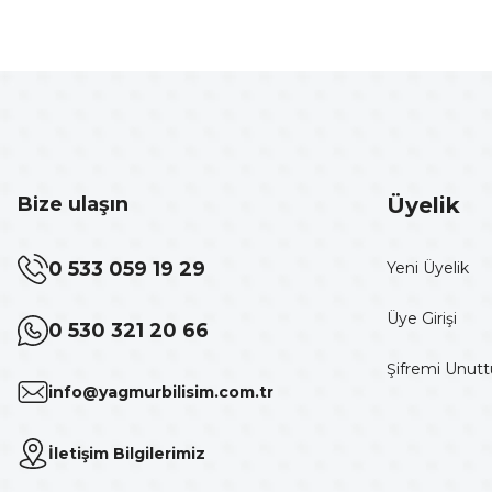
Bize ulaşın
Üyelik
0 533 059 19 29
Yeni Üyelik
Üye Girişi
0 530 321 20 66
Şifremi Unut
info@yagmurbilisim.com.tr
İletişim Bilgilerimiz