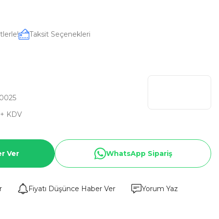
lerle!
Taksit Seçenekleri
0025
 + KDV
r Ver
WhatsApp Sipariş
r
Fiyatı Düşünce Haber Ver
Yorum Yaz