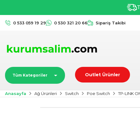
T
0 533 059 19 29
0 530 321 20 66
Sipariş Takibi
Outlet Ürünler
Tüm Kategoriler
Anasayfa
Ağ Ürünleri
Switch
Poe Switch
TP-LINK O