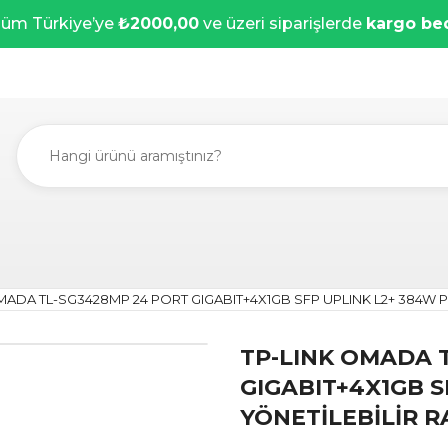
üm Türkiye’ye
₺2000,00
ve üzeri siparişlerde
kargo be
MADA TL-SG3428MP 24 PORT GIGABIT+4X1GB SFP UPLINK L2+ 384W
TP-LINK OMADA 
GIGABIT+4X1GB S
YÖNETİLEBİLİR 