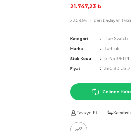
21.747,23 ₺
2.309,56 TL den başlayan taksit
Poe Switch
Kategori
Tp-Link
Marka
p_NS106TPL
Stok Kodu
380,80 USD
Fiyat
Gelince Habe
Tavsiye Et
Karşılaştı