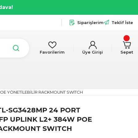
dava!
Siparişlerim
Teklif İste
Favorilerim
Üye Girişi
Sepet
 POE YÖNETİLEBİLİR RACKMOUNT SWITCH
TL-SG3428MP 24 PORT
FP UPLINK L2+ 384W POE
RACKMOUNT SWITCH