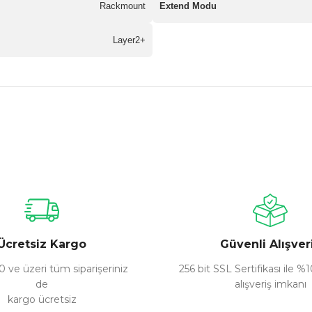
Rackmount
Extend Modu
Layer2+
nularda yetersiz gördüğünüz noktaları öneri formunu kullanarak tarafımız
Bu ürüne ilk yorumu siz yapın!
Yorum Yaz
Ücretsiz Kargo
Güvenli Alışver
 ve üzeri tüm siparişeriniz
256 bit SSL Sertifikası ile %
de
alışveriş imkanı
kargo ücretsiz