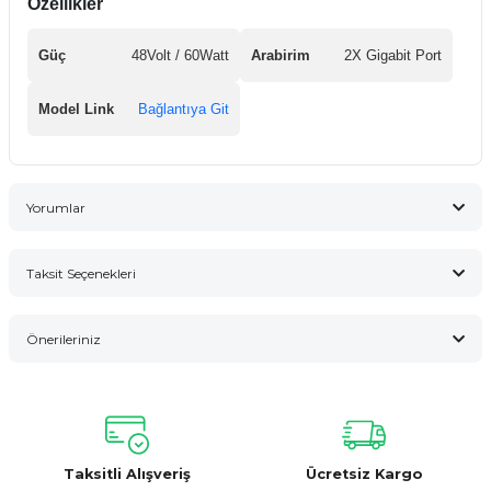
Özellikler
Güç
48Volt / 60Watt
Arabirim
2X Gigabit Port
Model Link
Bağlantıya Git
Yorumlar
Taksit Seçenekleri
Bu ürüne ilk yorumu siz yapın!
Önerileriniz
Yorum Yaz
Bu ürünün fiyat bilgisi, resim, ürün açıklamalarında ve diğer
konularda yetersiz gördüğünüz noktaları öneri formunu
kullanarak tarafımıza iletebilirsiniz.
Görüş ve önerileriniz için teşekkür ederiz.
Taksitli Alışveriş
Ücretsiz Kargo