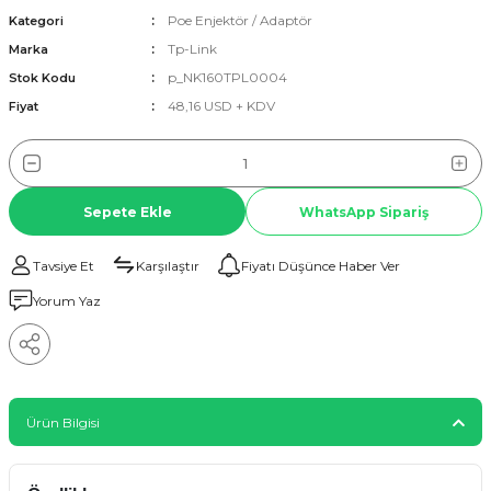
Poe Enjektör / Adaptör
Kategori
Tp-Link
Marka
p_NK160TPL0004
Stok Kodu
48,16 USD + KDV
Fiyat
Sepete Ekle
WhatsApp Sipariş
Tavsiye Et
Karşılaştır
Fiyatı Düşünce Haber Ver
Yorum Yaz
Ürün Bilgisi