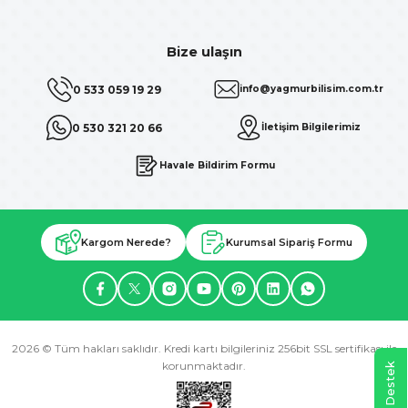
Bize ulaşın
0 533 059 19 29
info@yagmurbilisim.com.tr
0 530 321 20 66
İletişim Bilgilerimiz
Havale Bildirim Formu
Kargom Nerede?
Kurumsal Sipariş Formu
2026 © Tüm hakları saklıdır. Kredi kartı bilgileriniz 256bit SSL sertifikası ile
korunmaktadır.