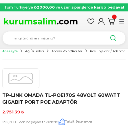
Tüm Türkiye’ye
₺2000,00
ve üzeri siparişlerde
kargo bedava!
Anasayfa
Ağ Ürünleri
Access Point/Router
Poe Enjektör / Adaptör
TP-LINK OMADA TL-POE170S 48VOLT 60WATT
GIGABIT PORT POE ADAPTÖR
2.751,39 ₺
Taksit Seçenekleri
292,20 TL den başlayan taksitlerle!