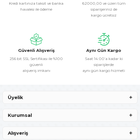
Kredi kartınıza taksit ve banka
₺2000,00 ve üzeri tüm
havalesi ile ödeme
siparişeriniz de
Ürün resmi kalitesiz, bozuk veya görüntülenemiyor.
kargo ücretsiz
Ürün açıklamasında eksik bilgiler bulunuyor.
Ürün bilgilerinde hatalar bulunuyor.
Ürün fiyatı diğer sitelerden daha pahalı.
Bu ürüne benzer farklı alternatifler olmalı.
Güvenli Alışveriş
Aynı Gün Kargo
256 bit SSL Sertifikası ile %100
Saat 14:00’a kadar ki
güvenli
siparişlerde
alışveriş imkanı
aynı gün kargo hizmeti
Gönder
Üyelik
Kurumsal
Alışveriş