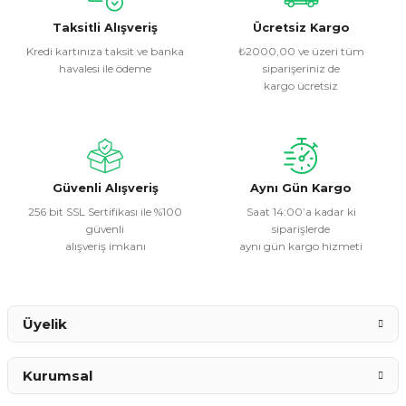
kullanarak tarafımıza iletebilirsiniz.
Görüş ve önerileriniz için teşekkür ederiz.
Taksitli Alışveriş
Ücretsiz Kargo
Kredi kartınıza taksit ve banka
₺2000,00 ve üzeri tüm
havalesi ile ödeme
siparişeriniz de
Ürün resmi kalitesiz, bozuk veya görüntülenemiyor.
kargo ücretsiz
Ürün açıklamasında eksik bilgiler bulunuyor.
Ürün bilgilerinde hatalar bulunuyor.
Ürün fiyatı diğer sitelerden daha pahalı.
Bu ürüne benzer farklı alternatifler olmalı.
Güvenli Alışveriş
Aynı Gün Kargo
256 bit SSL Sertifikası ile %100
Saat 14:00’a kadar ki
güvenli
siparişlerde
alışveriş imkanı
aynı gün kargo hizmeti
Gönder
Üyelik
Kurumsal