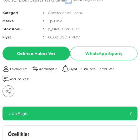
400,92 TL den başlayan taksitlerle!
Controller ve Lisans
Kategori
Tp-Link
Marka
p_NP110TPL0103
Stok Kodu
66,08 USD + KDV
Fiyat
Gelince Haber Ver
WhatsApp Sipariş
Tavsiye Et
Karşılaştır
Fiyatı Düşünce Haber Ver
Yorum Yaz
Ürün Bilgisi
Özellikler