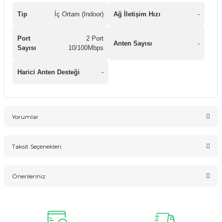
Tip
İç Ortam (Indoor)
Ağ İletişim Hızı
-
Port
2 Port
Anten Sayısı
-
Sayısı
10/100Mbps
Harici Anten Desteği
-
Yorumlar
Taksit Seçenekleri
Bu ürüne ilk yorumu siz yapın!
Önerileriniz
Yorum Yaz
Bu ürünün fiyat bilgisi, resim, ürün açıklamalarında ve diğer
konularda yetersiz gördüğünüz noktaları öneri formunu