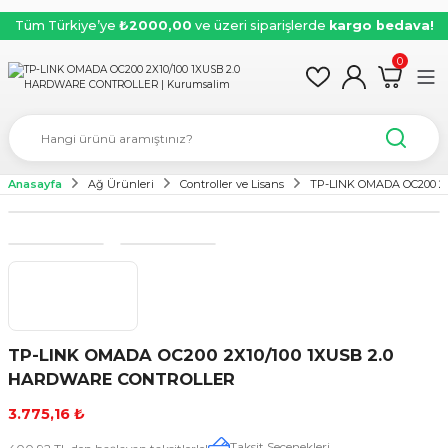
Tüm Türkiye’ye
₺2000,00
ve üzeri siparişlerde
kargo bedava!
0
Anasayfa
Ağ Ürünleri
Controller ve Lisans
TP-LINK OMADA OC200 2
TP-LINK OMADA OC200 2X10/100 1XUSB 2.0
HARDWARE CONTROLLER
3.775,16 ₺
Taksit Seçenekleri