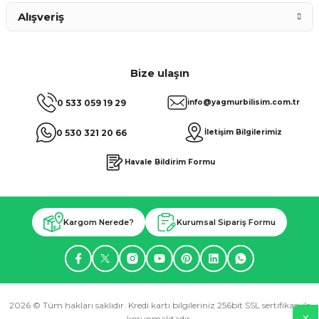
Alışveriş
Bize ulaşın
0 533 059 19 29
info@yagmurbilisim.com.tr
0 530 321 20 66
İletişim Bilgilerimiz
Havale Bildirim Formu
Kargom Nerede?
Kurumsal Sipariş Formu
2026 © Tüm hakları saklıdır. Kredi kartı bilgileriniz 256bit SSL sertifikası ile
korunmaktadır.