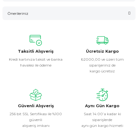
Bu ürüne ilk yorumu siz yapın!
Önerileriniz
Yorum Yaz
Bu ürünün fiyat bilgisi, resim, ürün açıklamalarında ve diğer
konularda yetersiz gördüğünüz noktaları öneri formunu
kullanarak tarafımıza iletebilirsiniz.
Görüş ve önerileriniz için teşekkür ederiz.
Taksitli Alışveriş
Ücretsiz Kargo
Kredi kartınıza taksit ve banka
₺2000,00 ve üzeri tüm
havalesi ile ödeme
siparişeriniz de
Ürün resmi kalitesiz, bozuk veya görüntülenemiyor.
kargo ücretsiz
Ürün açıklamasında eksik bilgiler bulunuyor.
Ürün bilgilerinde hatalar bulunuyor.
Ürün fiyatı diğer sitelerden daha pahalı.
Bu ürüne benzer farklı alternatifler olmalı.
Güvenli Alışveriş
Aynı Gün Kargo
256 bit SSL Sertifikası ile %100
Saat 14:00’a kadar ki
güvenli
siparişlerde
alışveriş imkanı
aynı gün kargo hizmeti