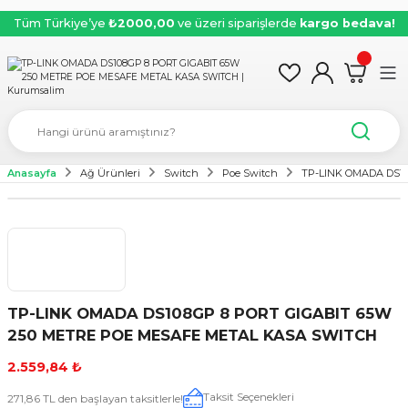
Tüm Türkiye’ye
₺2000,00
ve üzeri siparişlerde
kargo bedava!
Anasayfa
Ağ Ürünleri
Switch
Poe Switch
TP-LINK OMADA DS1
TP-LINK OMADA DS108GP 8 PORT GIGABIT 65W
250 METRE POE MESAFE METAL KASA SWITCH
2.559,84 ₺
Taksit Seçenekleri
271,86 TL den başlayan taksitlerle!