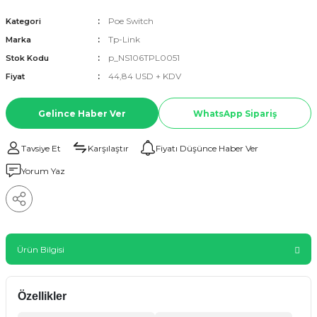
Poe Switch
Kategori
Tp-Link
Marka
p_NS106TPL0051
Stok Kodu
44,84 USD + KDV
Fiyat
Gelince Haber Ver
WhatsApp Sipariş
Tavsiye Et
Karşılaştır
Fiyatı Düşünce Haber Ver
Yorum Yaz
Ürün Bilgisi
Özellikler