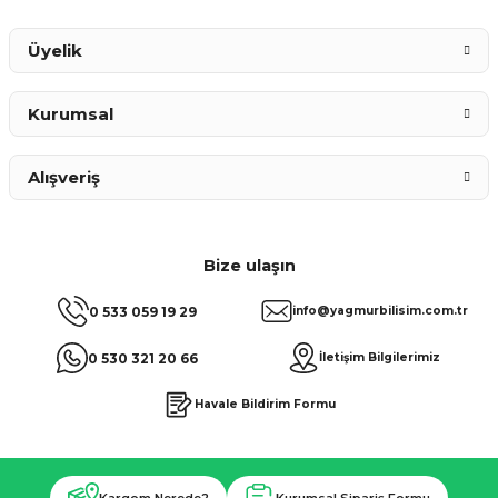
Gönder
Üyelik
Kurumsal
Alışveriş
Bize ulaşın
0 533 059 19 29
info@yagmurbilisim.com.tr
0 530 321 20 66
İletişim Bilgilerimiz
Havale Bildirim Formu
Kargom Nerede?
Kurumsal Sipariş Formu