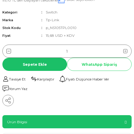
95,10 TL den başlayan taksitlerle!
Switch
Kategori
Tp-Link
Marka
p_NS105TPL0010
Stok Kodu
15,68 USD + KDV
Fiyat
Sepete Ekle
WhatsApp Sipariş
Tavsiye Et
Karşılaştır
Fiyatı Düşünce Haber Ver
Yorum Yaz
Ürün Bilgisi