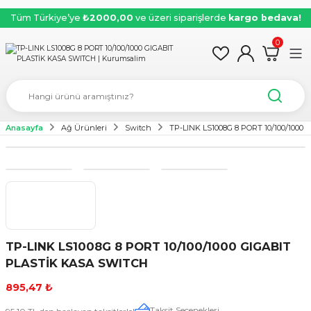
Tüm Türkiye’ye
₺2000,00
ve üzeri siparişlerde
kargo bedava!
0
Anasayfa
Ağ Ürünleri
Switch
TP-LINK LS1008G 8 PORT 10/100/100
TP-LINK LS1008G 8 PORT 10/100/1000 GIGABIT
PLASTİK KASA SWITCH
895,47 ₺
Taksit Seçenekleri