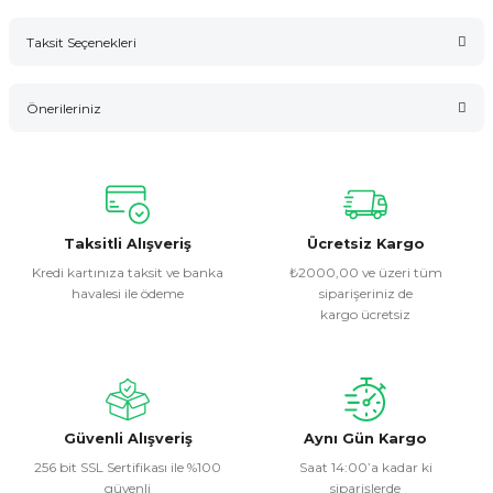
Taksit Seçenekleri
Bu ürüne ilk yorumu siz yapın!
Önerileriniz
Yorum Yaz
Bu ürünün fiyat bilgisi, resim, ürün açıklamalarında ve diğer
konularda yetersiz gördüğünüz noktaları öneri formunu
kullanarak tarafımıza iletebilirsiniz.
Görüş ve önerileriniz için teşekkür ederiz.
Taksitli Alışveriş
Ücretsiz Kargo
Kredi kartınıza taksit ve banka
₺2000,00 ve üzeri tüm
havalesi ile ödeme
siparişeriniz de
Ürün resmi kalitesiz, bozuk veya görüntülenemiyor.
kargo ücretsiz
Ürün açıklamasında eksik bilgiler bulunuyor.
Ürün bilgilerinde hatalar bulunuyor.
Ürün fiyatı diğer sitelerden daha pahalı.
Bu ürüne benzer farklı alternatifler olmalı.
Güvenli Alışveriş
Aynı Gün Kargo
256 bit SSL Sertifikası ile %100
Saat 14:00’a kadar ki
güvenli
siparişlerde