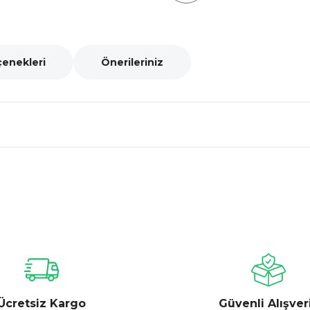
çenekleri
Önerileriniz
nularda yetersiz gördüğünüz noktaları öneri formunu kullanarak tarafımız
Bu ürüne ilk yorumu siz yapın!
Yorum Yaz
Ücretsiz Kargo
Güvenli Alışver