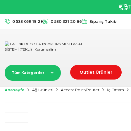
T
0 533 059 19 29
0 530 321 20 66
Sipariş Takibi
Outlet Ürünler
Tüm Kategoriler
Anasayfa
Ağ Ürünleri
Access Point/Router
İç Ortam