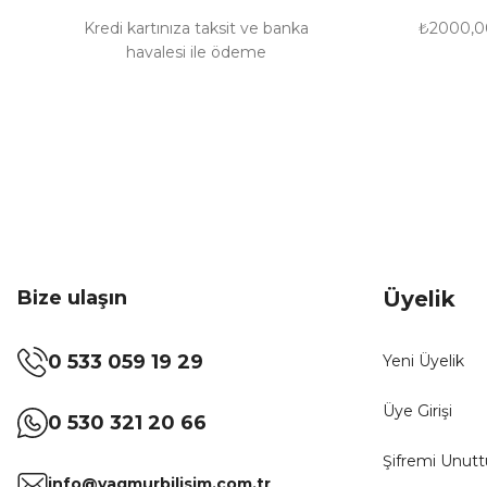
Bu ürüne benzer farklı alternatifler olmalı.
Kredi kartınıza taksit ve banka
₺2000,00
havalesi ile ödeme
Bize ulaşın
Üyelik
0 533 059 19 29
Yeni Üyelik
Üye Girişi
0 530 321 20 66
Şifremi Unut
info@yagmurbilisim.com.tr