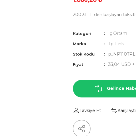
1.886,20 ₺
200,31 TL den başlayan taksitl
İç Ortam
Kategori
Tp-Link
Marka
p_NP110TPL
Stok Kodu
33,04 USD +
Fiyat
Gelince Hab
Tavsiye Et
Karşılaştı