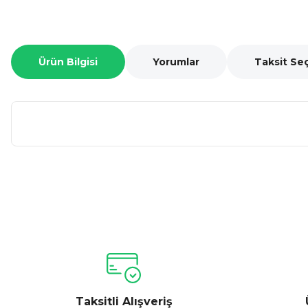
Ürün Bilgisi
Yorumlar
Taksit Se
Bu ürünün fiyat bilgisi, resim, ürün açıklamalarında ve diğer ko
Görüş ve önerileriniz için teşekkür ederiz.
Ürün resmi kalitesiz, bozuk veya görüntülenemiyor.
Ürün açıklamasında eksik bilgiler bulunuyor.
Ürün bilgilerinde hatalar bulunuyor.
Taksitli Alışveriş
Ürün fiyatı diğer sitelerden daha pahalı.