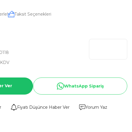
erle!
Taksit Seçenekleri
0118
 KDV
er Ver
WhatsApp Sipariş
r
Fiyatı Düşünce Haber Ver
Yorum Yaz