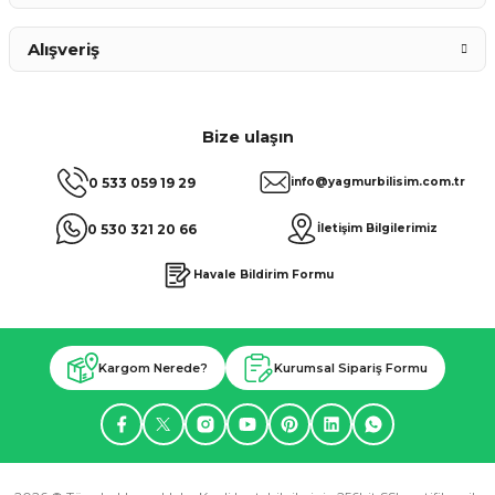
Alışveriş
Bize ulaşın
0 533 059 19 29
info@yagmurbilisim.com.tr
0 530 321 20 66
İletişim Bilgilerimiz
Havale Bildirim Formu
Kargom Nerede?
Kurumsal Sipariş Formu