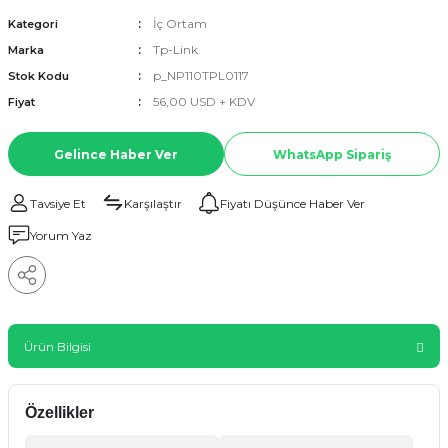
İç Ortam
Kategori
Tp-Link
Marka
p_NP110TPL0117
Stok Kodu
56,00 USD + KDV
Fiyat
Gelince Haber Ver
WhatsApp Sipariş
Tavsiye Et
Karşılaştır
Fiyatı Düşünce Haber Ver
Yorum Yaz
Ürün Bilgisi
Özellikler