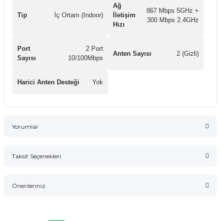
Ağ
867 Mbps 5GHz +
Tip
İç Ortam (Indoor)
İletişim
300 Mbps 2.4GHz
Hızı
Port
2 Port
Anten Sayısı
2 (Gizli)
Sayısı
10/100Mbps
Harici Anten Desteği
Yok
Yorumlar
Taksit Seçenekleri
Bu ürüne ilk yorumu siz yapın!
Önerileriniz
Yorum Yaz
Bu ürünün fiyat bilgisi, resim, ürün açıklamalarında ve diğer