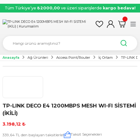
Tüm Türkiye’ye
₺2000,00
ve üzeri siparişlerde
kargo bedava!
Anasayfa
Ağ Ürünleri
Access Point/Router
İç Ortam
TP-LINK DE
TP-LINK DECO E4 1200MBPS MESH WI-FI SİSTEMİ
(İKİLİ)
3.198,12 ₺
Taksit Seçenekleri
339,64 TL den başlayan taksitlerle!