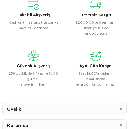
konularda yetersiz gördüğünüz noktaları öneri formunu
kullanarak tarafımıza iletebilirsiniz.
Görüş ve önerileriniz için teşekkür ederiz.
Taksitli Alışveriş
Ücretsiz Kargo
Kredi kartınıza taksit ve banka
₺2000,00 ve üzeri tüm
havalesi ile ödeme
siparişeriniz de
Ürün resmi kalitesiz, bozuk veya görüntülenemiyor.
kargo ücretsiz
Ürün açıklamasında eksik bilgiler bulunuyor.
Ürün bilgilerinde hatalar bulunuyor.
Ürün fiyatı diğer sitelerden daha pahalı.
Bu ürüne benzer farklı alternatifler olmalı.
Güvenli Alışveriş
Aynı Gün Kargo
256 bit SSL Sertifikası ile %100
Saat 14:00’a kadar ki
güvenli
siparişlerde
alışveriş imkanı
aynı gün kargo hizmeti
Gönder
Üyelik
Kurumsal