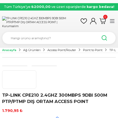
Tüm Türkiye’ye
₺2000,00
ve üzeri siparişlerde
kargo bedava!
0
Anasayfa
Ağ Ürünleri
Access Point/Router
Point to Point
TP-LI
TP-LINK CPE210 2.4GHZ 300MBPS 9DBI 500M
PTP/PTMP DIŞ ORTAM ACCESS POINT
1.790,95 ₺