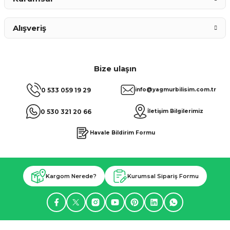
Alışveriş
Bize ulaşın
0 533 059 19 29
info@yagmurbilisim.com.tr
0 530 321 20 66
İletişim Bilgilerimiz
Havale Bildirim Formu
Kargom Nerede?
Kurumsal Sipariş Formu