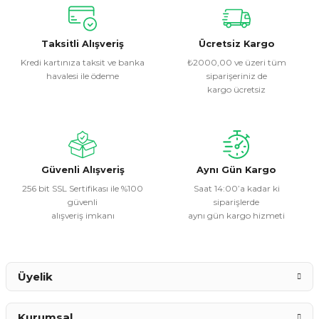
Bu ürünün fiyat bilgisi, resim, ürün açıklamalarında ve diğer
konularda yetersiz gördüğünüz noktaları öneri formunu
kullanarak tarafımıza iletebilirsiniz.
Görüş ve önerileriniz için teşekkür ederiz.
Taksitli Alışveriş
Ücretsiz Kargo
Kredi kartınıza taksit ve banka
₺2000,00 ve üzeri tüm
havalesi ile ödeme
siparişeriniz de
Ürün resmi kalitesiz, bozuk veya görüntülenemiyor.
kargo ücretsiz
Ürün açıklamasında eksik bilgiler bulunuyor.
Ürün bilgilerinde hatalar bulunuyor.
Ürün fiyatı diğer sitelerden daha pahalı.
Bu ürüne benzer farklı alternatifler olmalı.
Güvenli Alışveriş
Aynı Gün Kargo
256 bit SSL Sertifikası ile %100
Saat 14:00’a kadar ki
güvenli
siparişlerde
alışveriş imkanı
aynı gün kargo hizmeti
Gönder
Üyelik
Kurumsal