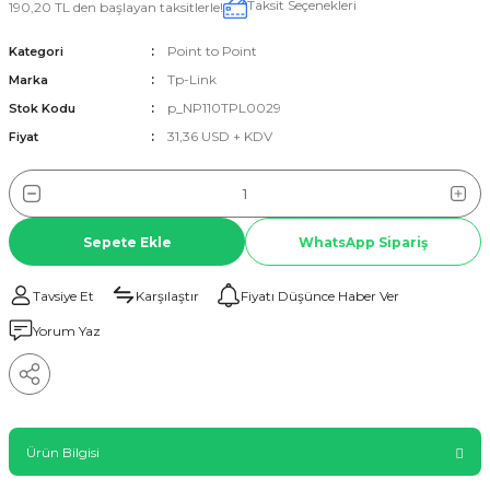
Taksit Seçenekleri
190,20 TL den başlayan taksitlerle!
Point to Point
Kategori
Tp-Link
Marka
p_NP110TPL0029
Stok Kodu
31,36 USD + KDV
Fiyat
Sepete Ekle
WhatsApp Sipariş
Tavsiye Et
Karşılaştır
Fiyatı Düşünce Haber Ver
Yorum Yaz
Ürün Bilgisi