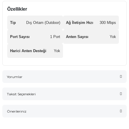
Özellikler
Tip
Dış Ortam (Outdoor)
Ağ İletişim Hızı
300 Mbps
Port Sayısı
1 Port
Anten Sayısı
Yok
Harici Anten Desteği
Yok
Yorumlar
Taksit Seçenekleri
Bu ürüne ilk yorumu siz yapın!
Önerileriniz
Yorum Yaz