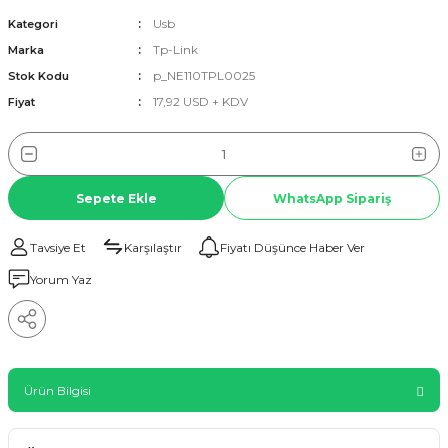
Usb
Kategori
Tp-Link
Marka
p_NE110TPL0025
Stok Kodu
17,92 USD + KDV
Fiyat
Sepete Ekle
WhatsApp Sipariş
Tavsiye Et
Karşılaştır
Fiyatı Düşünce Haber Ver
Yorum Yaz
Ürün Bilgisi