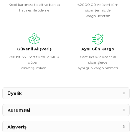
Kredi kartınıza taksit ve banka
₺2000,00 ve üzeri tüm
havalesi ile ödeme
siparişeriniz de
Ürün resmi kalitesiz, bozuk veya görüntülenemiyor.
kargo ücretsiz
Ürün açıklamasında eksik bilgiler bulunuyor.
Ürün bilgilerinde hatalar bulunuyor.
Ürün fiyatı diğer sitelerden daha pahalı.
Bu ürüne benzer farklı alternatifler olmalı.
Güvenli Alışveriş
Aynı Gün Kargo
256 bit SSL Sertifikası ile %100
Saat 14:00’a kadar ki
güvenli
siparişlerde
alışveriş imkanı
aynı gün kargo hizmeti
Gönder
Üyelik
Kurumsal
Alışveriş