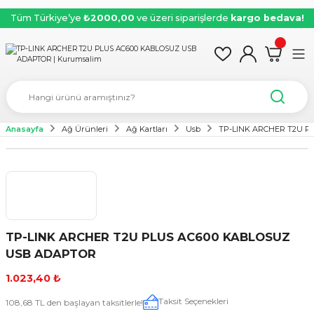
Tüm Türkiye’ye
₺2000,00
ve üzeri siparişlerde
kargo bedava!
Anasayfa
Ağ Ürünleri
Ağ Kartları
Usb
TP-LINK ARCHER T2U 
TP-LINK ARCHER T2U PLUS AC600 KABLOSUZ
USB ADAPTOR
1.023,40 ₺
Taksit Seçenekleri
108,68 TL den başlayan taksitlerle!