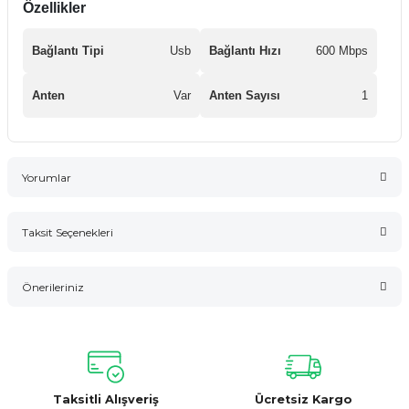
Özellikler
Bağlantı Tipi
Usb
Bağlantı Hızı
600 Mbps
Anten
Var
Anten Sayısı
1
Yorumlar
Taksit Seçenekleri
Bu ürüne ilk yorumu siz yapın!
Önerileriniz
Yorum Yaz
Bu ürünün fiyat bilgisi, resim, ürün açıklamalarında ve diğer
konularda yetersiz gördüğünüz noktaları öneri formunu
kullanarak tarafımıza iletebilirsiniz.
Görüş ve önerileriniz için teşekkür ederiz.
Taksitli Alışveriş
Ücretsiz Kargo