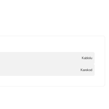
Kablolu
Karekod
a iletebilirsiniz.