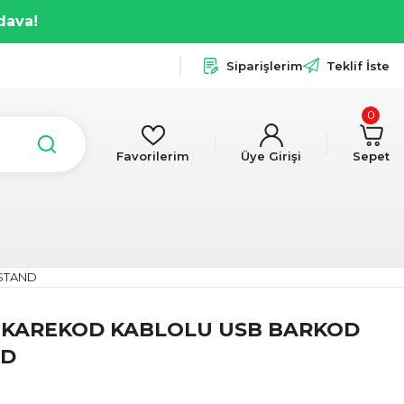
dava!
Siparişlerim
Teklif İste
0
Favorilerim
Üye Girişi
Sepet
STAND
D KAREKOD KABLOLU USB BARKOD
ND