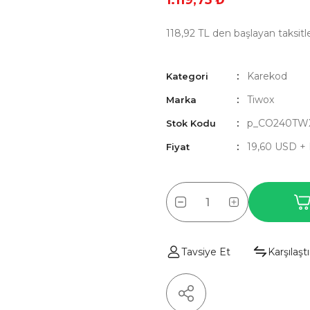
1.119,75 ₺
118,92 TL den başlayan taksitle
Karekod
Kategori
Tiwox
Marka
p_CO240TW
Stok Kodu
19,60 USD +
Fiyat
Tavsiye Et
Karşılaştı