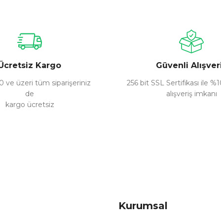
Bu ürüne ilk yorumu siz yapın!
Yorum Yaz
Ücretsiz Kargo
Güvenli Alışver
 ve üzeri tüm siparişeriniz
256 bit SSL Sertifikası ile %
de
alışveriş imkanı
kargo ücretsiz
Gönder
Kurumsal