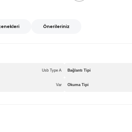
çenekleri
Önerileriniz
Usb Type A
Bağlantı Tipi
Var
Okuma Tipi
nularda yetersiz gördüğünüz noktaları öneri formunu kullanarak tarafımız