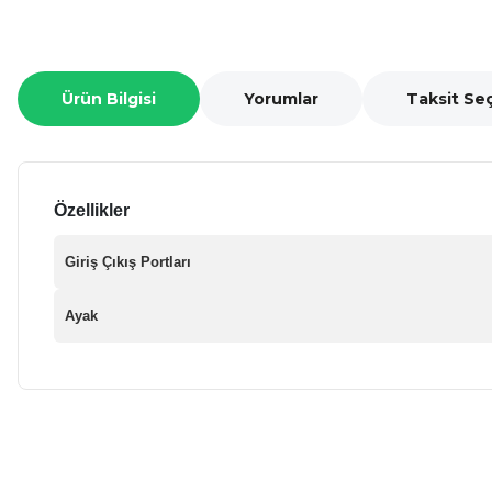
Ürün Bilgisi
Yorumlar
Taksit Se
Özellikler
Giriş Çıkış Portları
Ayak
Bu ürünün fiyat bilgisi, resim, ürün açıklamalarında ve diğer ko