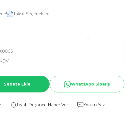
rle!
Taksit Seçenekleri
X0005
 KDV
Sepete Ekle
WhatsApp Sipariş
r
Fiyatı Düşünce Haber Ver
Yorum Yaz