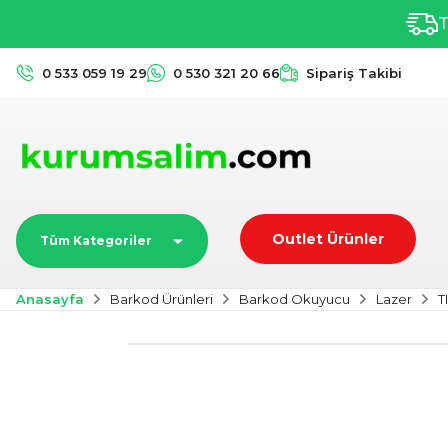
T
0 533 059 19 29
0 530 321 20 66
Sipariş Takibi
Outlet Ürünler
Tüm Kategoriler
Anasayfa
Barkod Ürünleri
Barkod Okuyucu
Lazer
T