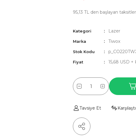
95,13 TL den başlayan taksitler
Lazer
Kategori
Tiwox
Marka
p_CO220TW
Stok Kodu
15,68 USD +
Fiyat
Tavsiye Et
Karşılaştı