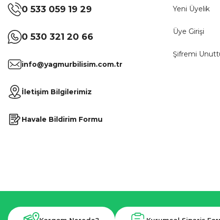
0 533 059 19 29
Yeni Üyelik
Üye Girişi
0 530 321 20 66
Şifremi Unut
info@yagmurbilisim.com.tr
İletişim Bilgilerimiz
Havale Bildirim Formu
Kargom Nerede?
Kurumsal Sipariş Fo