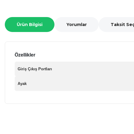
Ürün Bilgisi
Yorumlar
Taksit Se
Özellikler
Giriş Çıkış Portları
Ayak
Bu ürünün fiyat bilgisi, resim, ürün açıklamalarında ve diğer ko
Görüş ve önerileriniz için teşekkür ederiz.