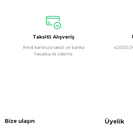
Ürün resmi kalitesiz, bozuk veya görüntülenemiyor.
Ürün açıklamasında eksik bilgiler bulunuyor.
Ürün bilgilerinde hatalar bulunuyor.
Taksitli Alışveriş
Ürün fiyatı diğer sitelerden daha pahalı.
Bu ürüne benzer farklı alternatifler olmalı.
Kredi kartınıza taksit ve banka
₺2000,00
havalesi ile ödeme
Bize ulaşın
Üyelik