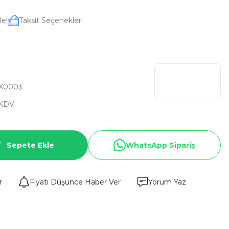
le!
Taksit Seçenekleri
X0003
 KDV
Sepete Ekle
WhatsApp Sipariş
r
Fiyatı Düşünce Haber Ver
Yorum Yaz