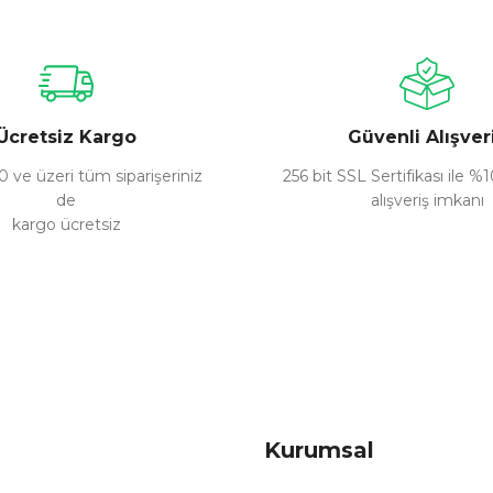
Bu ürüne ilk yorumu siz yapın!
Yorum Yaz
Ücretsiz Kargo
Güvenli Alışver
 ve üzeri tüm siparişeriniz
256 bit SSL Sertifikası ile %
de
alışveriş imkanı
kargo ücretsiz
Gönder
Kurumsal