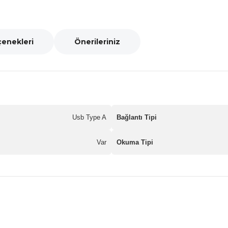
çenekleri
Önerileriniz
Usb Type A
Bağlantı Tipi
Var
Okuma Tipi
nularda yetersiz gördüğünüz noktaları öneri formunu kullanarak tarafımız