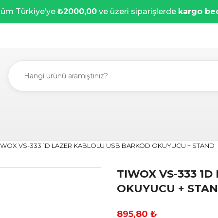
üm Türkiye’ye
₺2000,00
ve üzeri siparişlerde
kargo be
IWOX VS-333 1D LAZER KABLOLU USB BARKOD OKUYUCU + STAND
TIWOX VS-333 1
OKUYUCU + STA
895,80 ₺