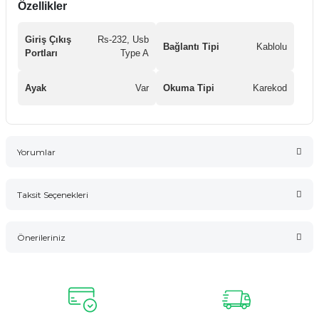
Özellikler
Giriş Çıkış
Rs-232, Usb
Bağlantı Tipi
Kablolu
Portları
Type A
Ayak
Var
Okuma Tipi
Karekod
Yorumlar
Taksit Seçenekleri
Bu ürüne ilk yorumu siz yapın!
Önerileriniz
Yorum Yaz
Bu ürünün fiyat bilgisi, resim, ürün açıklamalarında ve diğer
konularda yetersiz gördüğünüz noktaları öneri formunu
kullanarak tarafımıza iletebilirsiniz.