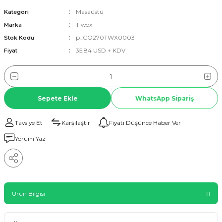
Masaüstü
Kategori
Tiwox
Marka
p_CO270TWX0003
Stok Kodu
35,84 USD + KDV
Fiyat
Sepete Ekle
WhatsApp Sipariş
Tavsiye Et
Karşılaştır
Fiyatı Düşünce Haber Ver
Yorum Yaz
Ürün Bilgisi