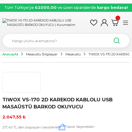
Tüm Türkiye’ye
₺2000,00
ve üzeri siparişlerde
kargo bedava!
Anasayfa
Masaüstü Bilgisayar
Masaüstü
TIWOX VS-170 2D KAREK
TIWOX VS-170 2D KAREKOD KABLOLU USB
MASAÜSTÜ BARKOD OKUYUCU
2.047,55 ₺
Taksit Seçenekleri
217,45 TL den başlayan taksitlerle!