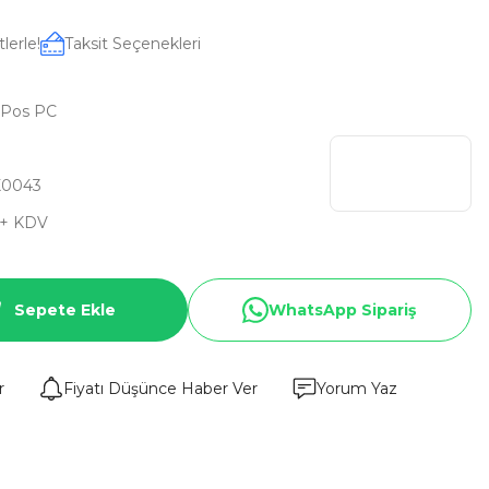
lerle!
Taksit Seçenekleri
 Pos PC
X0043
 + KDV
Sepete Ekle
WhatsApp Sipariş
r
Fiyatı Düşünce Haber Ver
Yorum Yaz