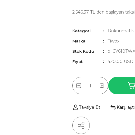
2.546,37 TL den başlayan taksit
Dokunmatik
Kategori
Tiwox
Marka
p_CY610TW
Stok Kodu
420,00 USD
Fiyat
Tavsiye Et
Karşılaştı