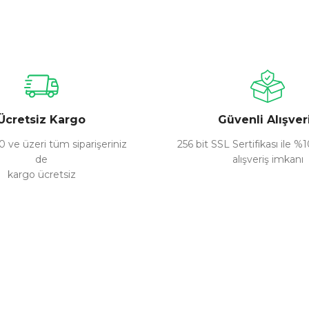
nularda yetersiz gördüğünüz noktaları öneri formunu kullanarak tarafımız
Bu ürüne ilk yorumu siz yapın!
Yorum Yaz
Ücretsiz Kargo
Güvenli Alışver
 ve üzeri tüm siparişeriniz
256 bit SSL Sertifikası ile %
de
alışveriş imkanı
kargo ücretsiz
Gönder