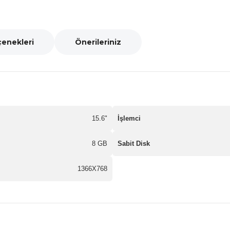
çenekleri
Önerileriniz
15.6"
İşlemci
8 GB
Sabit Disk
1366X768