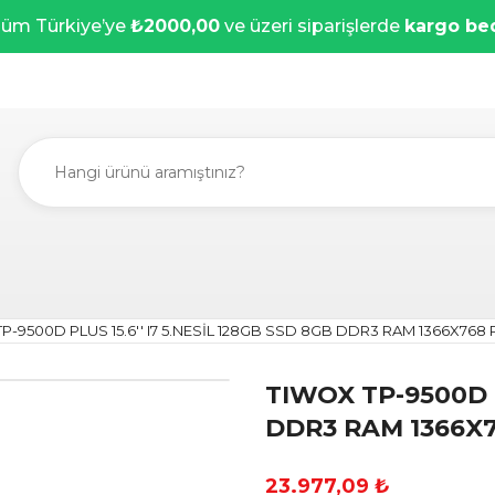
üm Türkiye’ye
₺2000,00
ve üzeri siparişlerde
kargo be
P-9500D PLUS 15.6'' I7 5.NESİL 128GB SSD 8GB DDR3 RAM 1366X768 P
TIWOX TP-9500D P
DDR3 RAM 1366X76
23.977,09 ₺