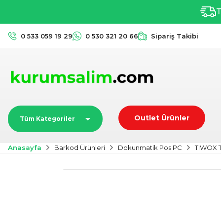
T
0 533 059 19 29
0 530 321 20 66
Sipariş Takibi
Outlet Ürünler
Tüm Kategoriler
Anasayfa
Barkod Ürünleri
Dokunmatik Pos PC
TIWOX T