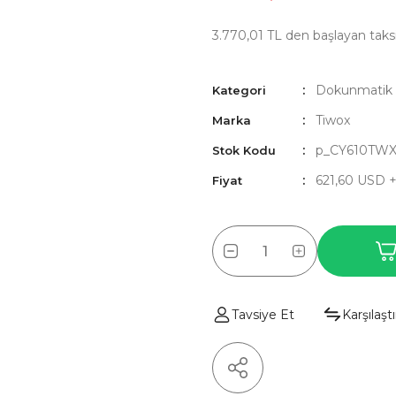
3.770,01 TL den başlayan taksit
Dokunmatik
Kategori
Tiwox
Marka
p_CY610TWX
Stok Kodu
621,60 USD 
Fiyat
Tavsiye Et
Karşılaştı