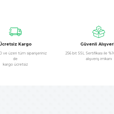
nularda yetersiz gördüğünüz noktaları öneri formunu kullanarak tarafımız
Bu ürüne ilk yorumu siz yapın!
Yorum Yaz
Ücretsiz Kargo
Güvenli Alışver
 ve üzeri tüm siparişeriniz
256 bit SSL Sertifikası ile %
de
alışveriş imkanı
kargo ücretsiz
Gönder