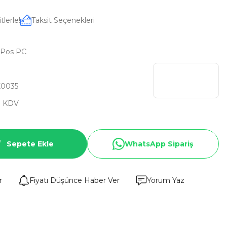
lerle!
Taksit Seçenekleri
 Pos PC
0035
+ KDV
Sepete Ekle
WhatsApp Sipariş
r
Fiyatı Düşünce Haber Ver
Yorum Yaz