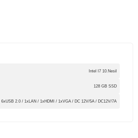
Intel I7 10.Nesil
128 GB SSD
 6xUSB 2.0 / 1xLAN / 1xHDMI / 1xVGA / DC 12V/5A / DC12V/7A