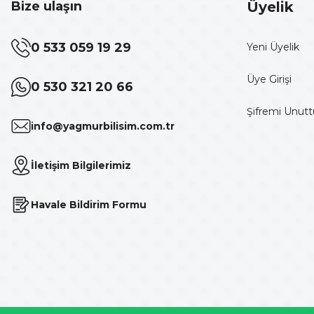
Bize ulaşın
Üyelik
0 533 059 19 29
Yeni Üyelik
Üye Girişi
0 530 321 20 66
Şifremi Unut
info@yagmurbilisim.com.tr
İletişim Bilgilerimiz
Havale Bildirim Formu