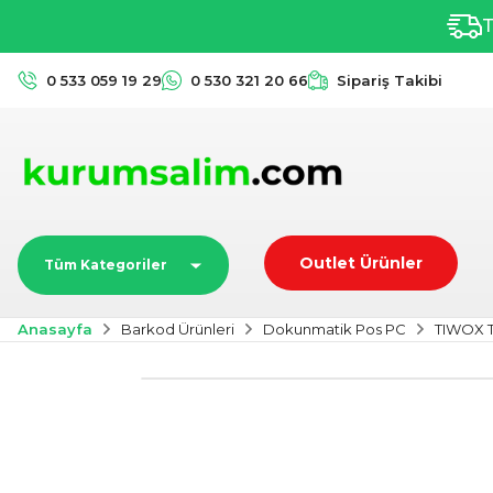
T
0 533 059 19 29
0 530 321 20 66
Sipariş Takibi
Outlet Ürünler
Tüm Kategoriler
Anasayfa
Barkod Ürünleri
Dokunmatik Pos PC
TIWOX T