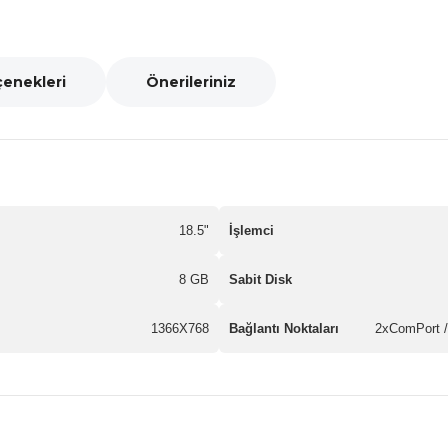
çenekleri
Önerileriniz
18.5"
İşlemci
8 GB
Sabit Disk
1366X768
Bağlantı Noktaları
2xComPort /