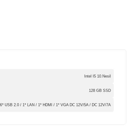
Intel I5 10.Nesil
128 GB SSD
 6* USB 2.0 / 1* LAN / 1* HDMI / 1* VGA DC 12V/5A / DC 12V/7A