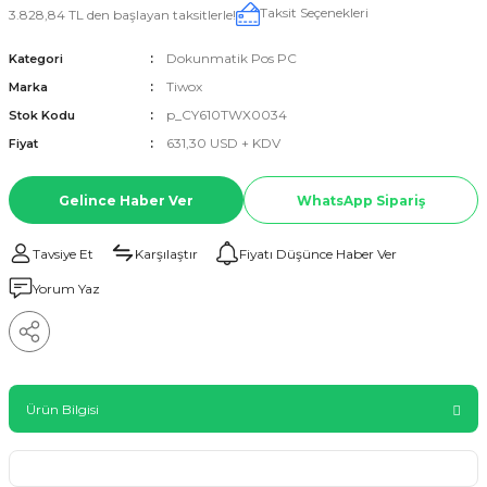
Taksit Seçenekleri
3.828,84 TL den başlayan taksitlerle!
Dokunmatik Pos PC
Kategori
Tiwox
Marka
p_CY610TWX0034
Stok Kodu
631,30 USD + KDV
Fiyat
Gelince Haber Ver
WhatsApp Sipariş
Tavsiye Et
Karşılaştır
Fiyatı Düşünce Haber Ver
Yorum Yaz
Ürün Bilgisi