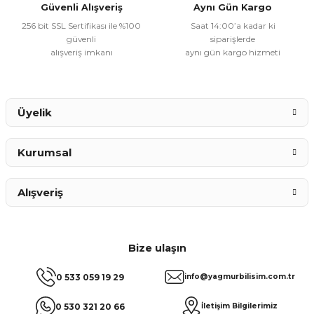
Güvenli Alışveriş
Aynı Gün Kargo
256 bit SSL Sertifikası ile %100
Saat 14:00’a kadar ki
güvenli
siparişlerde
alışveriş imkanı
aynı gün kargo hizmeti
Gönder
Üyelik
Kurumsal
Alışveriş
Bize ulaşın
0 533 059 19 29
info@yagmurbilisim.com.tr
0 530 321 20 66
İletişim Bilgilerimiz