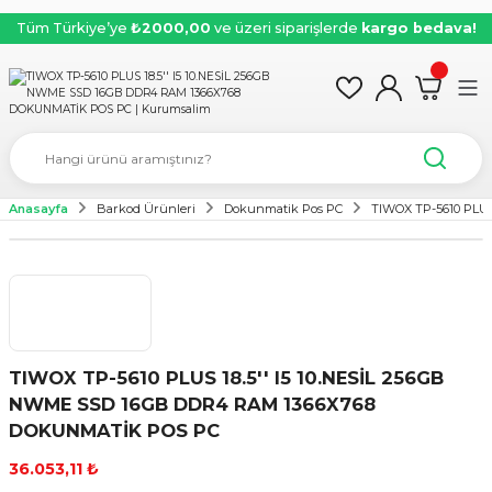
Tüm Türkiye’ye
₺2000,00
ve üzeri siparişlerde
kargo bedava!
Anasayfa
Barkod Ürünleri
Dokunmatik Pos PC
TIWOX TP-5610 PLU
TIWOX TP-5610 PLUS 18.5'' I5 10.NESİL 256GB
NWME SSD 16GB DDR4 RAM 1366X768
DOKUNMATİK POS PC
36.053,11 ₺