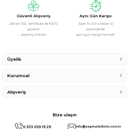
Ürün fiyatı diğer sitelerden daha pahalı.
Bu ürüne benzer farklı alternatifler olmalı.
Güvenli Alışveriş
Aynı Gün Kargo
256 bit SSL Sertifikası ile %100
Saat 14:00’a kadar ki
güvenli
siparişlerde
alışveriş imkanı
aynı gün kargo hizmeti
Gönder
Üyelik
Kurumsal
Alışveriş
Bize ulaşın
0 533 059 19 29
info@yagmurbilisim.com.tr