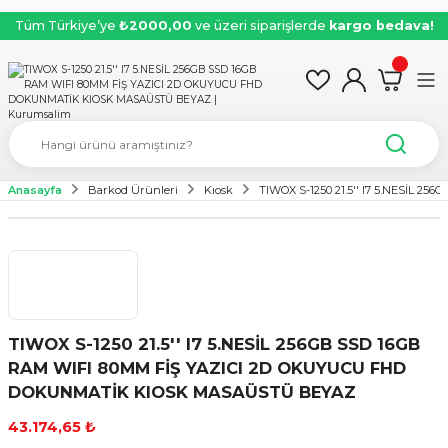
Tüm Türkiye’ye
₺2000,00
ve üzeri siparişlerde
kargo bedava!
Anasayfa
Barkod Ürünleri
Kıosk
TIWOX S-1250 21.5'' I7 5.NESİL
TIWOX S-1250 21.5'' I7 5.NESİL 256GB SSD 16GB
RAM WIFI 80MM FİŞ YAZICI 2D OKUYUCU FHD
DOKUNMATİK KIOSK MASAÜSTÜ BEYAZ
43.174,65 ₺