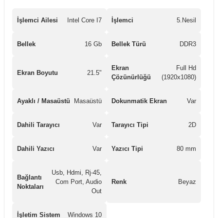
İşlemci Ailesi
Intel Core I7
İşlemci
5.Nesil
Bellek
16 Gb
Bellek Türü
DDR3
Ekran
Full Hd
Ekran Boyutu
21.5"
Çözünürlüğü
(1920x1080)
Ayaklı / Masaüstü
Masaüstü
Dokunmatik Ekran
Var
Dahili Tarayıcı
Var
Tarayıcı Tipi
2D
Dahili Yazıcı
Var
Yazıcı Tipi
80 mm
Usb, Hdmi, Rj-45,
Bağlantı
Com Port, Audio
Renk
Beyaz
Noktaları
Out
İşletim Sistem
Windows 10