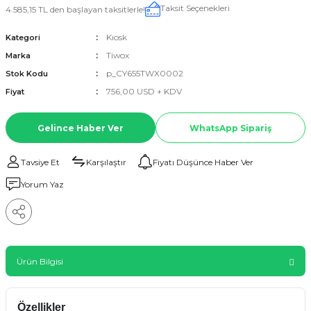
Taksit Seçenekleri
4.585,15 TL den başlayan taksitlerle!
Kıosk
Kategori
Tiwox
Marka
p_CY655TWX0002
Stok Kodu
756,00 USD + KDV
Fiyat
Gelince Haber Ver
WhatsApp Sipariş
Tavsiye Et
Karşılaştır
Fiyatı Düşünce Haber Ver
Yorum Yaz
Ürün Bilgisi
Özellikler