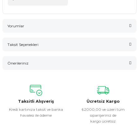
Yorumlar
Taksit Seçenekleri
Bu ürüne ilk yorumu siz yapın!
Önerileriniz
Yorum Yaz
Bu ürünün fiyat bilgisi, resim, ürün açıklamalarında ve diğer
konularda yetersiz gördüğünüz noktaları öneri formunu
kullanarak tarafımıza iletebilirsiniz.
Görüş ve önerileriniz için teşekkür ederiz.
Taksitli Alışveriş
Ücretsiz Kargo
Kredi kartınıza taksit ve banka
₺2000,00 ve üzeri tüm
havalesi ile ödeme
siparişeriniz de
Ürün resmi kalitesiz, bozuk veya görüntülenemiyor.
kargo ücretsiz
Ürün açıklamasında eksik bilgiler bulunuyor.
Ürün bilgilerinde hatalar bulunuyor.