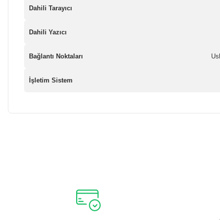
Dahili Tarayıcı
Dahili Yazıcı
Bağlantı Noktaları
Us
İşletim Sistem
Bu ürünün fiyat bilgisi, resim, ürün açıklamalarında ve diğer ko
Görüş ve önerileriniz için teşekkür ederiz.
Ürün resmi kalitesiz, bozuk veya görüntülenemiyor.
Ürün açıklamasında eksik bilgiler bulunuyor.
Ürün bilgilerinde hatalar bulunuyor.