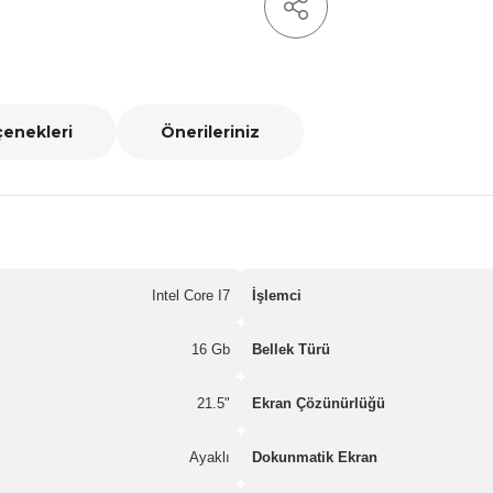
çenekleri
Önerileriniz
Intel Core I7
İşlemci
16 Gb
Bellek Türü
21.5"
Ekran Çözünürlüğü
Ayaklı
Dokunmatik Ekran