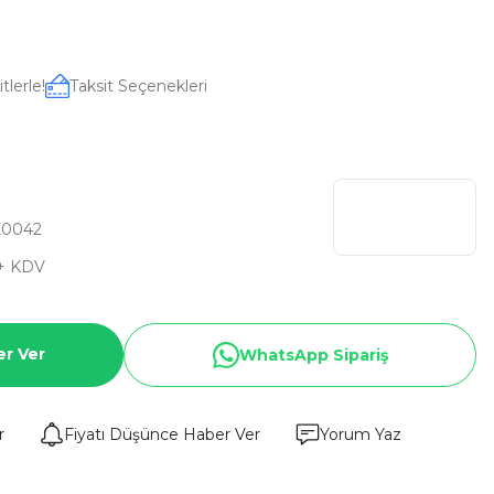
tlerle!
Taksit Seçenekleri
X0042
+ KDV
er Ver
WhatsApp Sipariş
r
Fiyatı Düşünce Haber Ver
Yorum Yaz