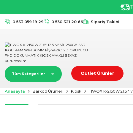
T
0 533 059 19 29
0 530 321 20 66
Sipariş Takibi
Outlet Ürünler
Tüm Kategoriler
Anasayfa
Barkod Ürünleri
Kıosk
TIWOX K-2150W 21.5''