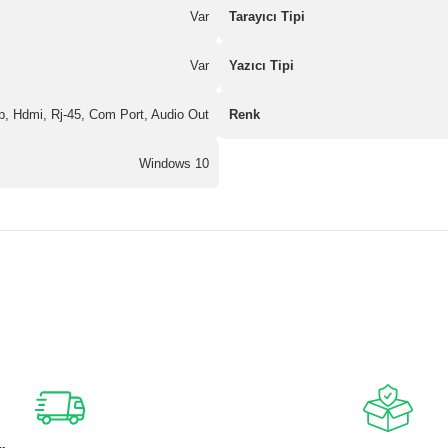
Var
Tarayıcı Tipi
Var
Yazıcı Tipi
b, Hdmi, Rj-45, Com Port, Audio Out
Renk
Windows 10
nularda yetersiz gördüğünüz noktaları öneri formunu kullanarak tarafımız
Bu ürüne ilk yorumu siz yapın!
Yorum Yaz