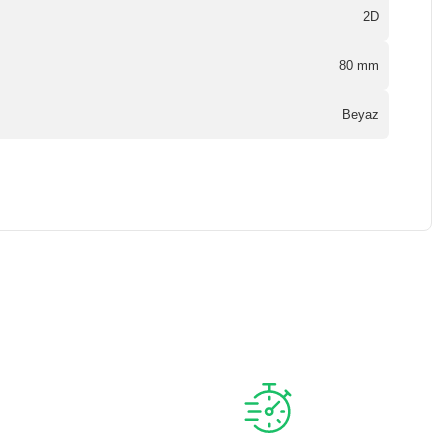
2D
80 mm
Beyaz
a iletebilirsiniz.