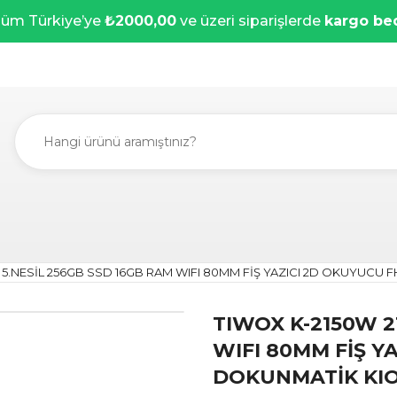
üm Türkiye’ye
₺2000,00
ve üzeri siparişlerde
kargo be
 I7 5.NESİL 256GB SSD 16GB RAM WIFI 80MM FİŞ YAZICI 2D OKUYUC
TIWOX K-2150W 21
WIFI 80MM FİŞ Y
DOKUNMATİK KIO