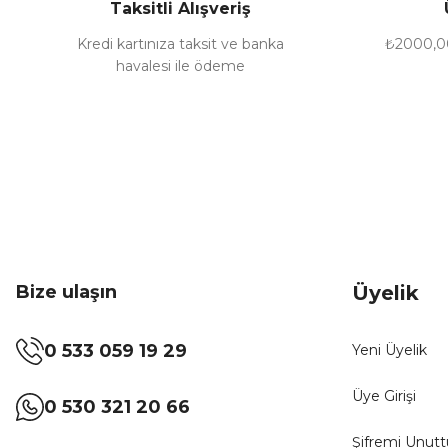
Taksitli Alışveriş
Ürün fiyatı diğer sitelerden daha pahalı.
Bu ürüne benzer farklı alternatifler olmalı.
Kredi kartınıza taksit ve banka
₺2000,00
havalesi ile ödeme
Bize ulaşın
Üyelik
0 533 059 19 29
Yeni Üyelik
Üye Girişi
0 530 321 20 66
Şifremi Unut