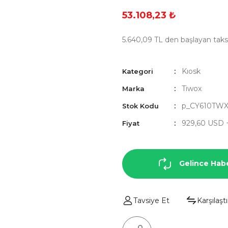
53.108,23 ₺
5.640,09 TL den başlayan taksi
Kıosk
Kategori
Tiwox
Marka
p_CY610TW
Stok Kodu
929,60 USD 
Fiyat
Gelince Hab
Tavsiye Et
Karşılaştı