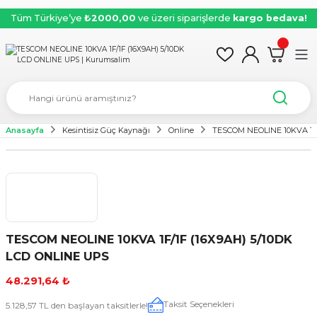
Tüm Türkiye’ye
₺2000,00
ve üzeri siparişlerde
kargo bedava!
Anasayfa
Kesintisiz Güç Kaynağı
Online
TESCOM NEOLINE 10KVA 1F/
TESCOM NEOLINE 10KVA 1F/1F (16X9AH) 5/10DK
LCD ONLINE UPS
48.291,64 ₺
Taksit Seçenekleri
5.128,57 TL den başlayan taksitlerle!