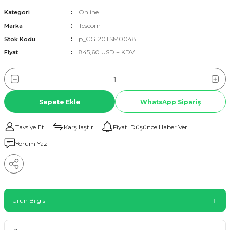
Online
Kategori
Tescom
Marka
p_CG120TSM0048
Stok Kodu
845,60 USD + KDV
Fiyat
Sepete Ekle
WhatsApp Sipariş
Tavsiye Et
Karşılaştır
Fiyatı Düşünce Haber Ver
Yorum Yaz
Ürün Bilgisi