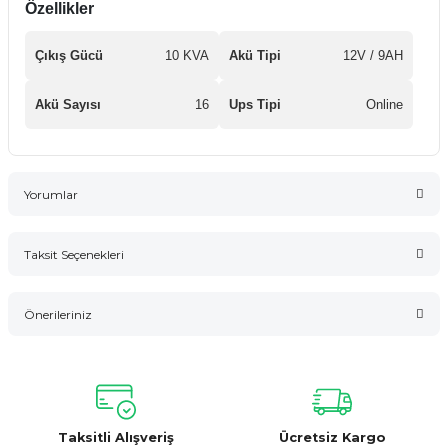
Özellikler
Çıkış Gücü
10 KVA
Akü Tipi
12V / 9AH
Akü Sayısı
16
Ups Tipi
Online
Yorumlar
Taksit Seçenekleri
Bu ürüne ilk yorumu siz yapın!
Önerileriniz
Yorum Yaz
Bu ürünün fiyat bilgisi, resim, ürün açıklamalarında ve diğer
konularda yetersiz gördüğünüz noktaları öneri formunu
kullanarak tarafımıza iletebilirsiniz.
Görüş ve önerileriniz için teşekkür ederiz.
Taksitli Alışveriş
Ücretsiz Kargo