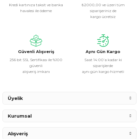
Kredi kartınıza taksit ve banka
₺2000,00 ve üzeri tüm
havalesi ile ödeme
siparişeriniz de
Ürün resmi kalitesiz, bozuk veya görüntülenemiyor.
kargo ücretsiz
Ürün açıklamasında eksik bilgiler bulunuyor.
Ürün bilgilerinde hatalar bulunuyor.
Ürün fiyatı diğer sitelerden daha pahalı.
Bu ürüne benzer farklı alternatifler olmalı.
Güvenli Alışveriş
Aynı Gün Kargo
256 bit SSL Sertifikası ile %100
Saat 14:00’a kadar ki
güvenli
siparişlerde
alışveriş imkanı
aynı gün kargo hizmeti
Gönder
Üyelik
Kurumsal
Alışveriş