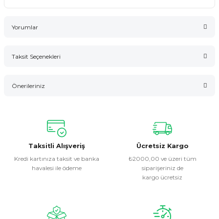
Yorumlar
Taksit Seçenekleri
Bu ürüne ilk yorumu siz yapın!
Önerileriniz
Yorum Yaz
Bu ürünün fiyat bilgisi, resim, ürün açıklamalarında ve diğer
konularda yetersiz gördüğünüz noktaları öneri formunu
kullanarak tarafımıza iletebilirsiniz.
Görüş ve önerileriniz için teşekkür ederiz.
Taksitli Alışveriş
Ücretsiz Kargo
Kredi kartınıza taksit ve banka
₺2000,00 ve üzeri tüm
havalesi ile ödeme
siparişeriniz de
Ürün resmi kalitesiz, bozuk veya görüntülenemiyor.
kargo ücretsiz
Ürün açıklamasında eksik bilgiler bulunuyor.
Ürün bilgilerinde hatalar bulunuyor.
Ürün fiyatı diğer sitelerden daha pahalı.