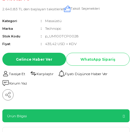
Taksit Seçenekleri
2.640,83 TL den başlayan taksitlerle!
Masaüstü
Kategori
Technopc
Marka
p_UM100TCP0028
Stok Kodu
435,42 USD + KDV
Fiyat
Gelince Haber Ver
WhatsApp Sipariş
Tavsiye Et
Karşılaştır
Fiyatı Düşünce Haber Ver
Yorum Yaz
Ürün Bilgisi