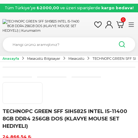
Tüm Türkiye’ye
₺2000,00
ve üzeri siparişlerde
kargo bedava!
0
Anasayfa
Masaüstü Bilgisayar
Masaüstü
TECHNOPC GREEN SFF SIH5
TECHNOPC GREEN SFF SIH5825 INTEL I5-11400
8GB DDR4 256GB DOS (KLAVYE MOUSE SET
HEDIYELI)
24.866,54 ₺