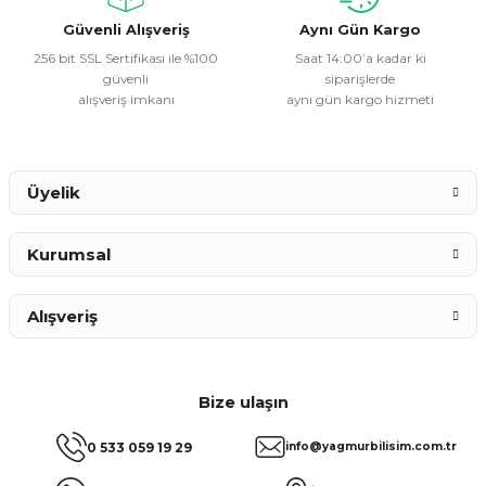
Bu ürüne benzer farklı alternatifler olmalı.
Güvenli Alışveriş
Aynı Gün Kargo
256 bit SSL Sertifikası ile %100
Saat 14:00’a kadar ki
güvenli
siparişlerde
alışveriş imkanı
aynı gün kargo hizmeti
Gönder
Üyelik
Kurumsal
Alışveriş
Bize ulaşın
0 533 059 19 29
info@yagmurbilisim.com.tr