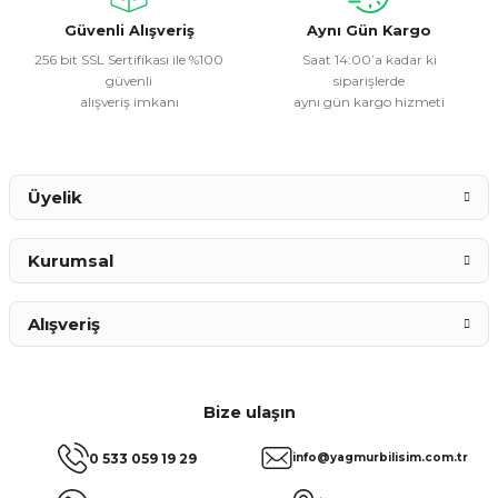
Bu ürüne benzer farklı alternatifler olmalı.
Güvenli Alışveriş
Aynı Gün Kargo
256 bit SSL Sertifikası ile %100
Saat 14:00’a kadar ki
güvenli
siparişlerde
alışveriş imkanı
aynı gün kargo hizmeti
Gönder
Üyelik
Kurumsal
Alışveriş
Bize ulaşın
0 533 059 19 29
info@yagmurbilisim.com.tr