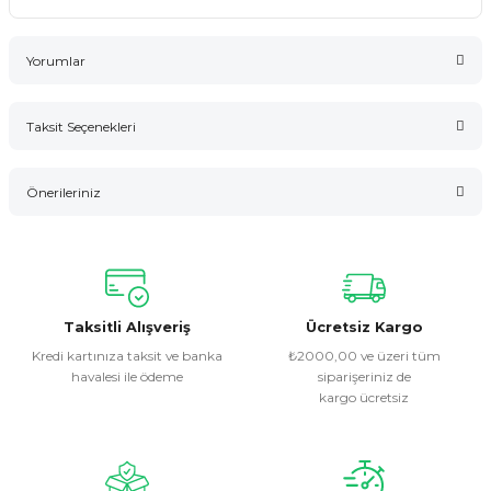
Yorumlar
Taksit Seçenekleri
Bu ürüne ilk yorumu siz yapın!
Önerileriniz
Yorum Yaz
Bu ürünün fiyat bilgisi, resim, ürün açıklamalarında ve diğer
konularda yetersiz gördüğünüz noktaları öneri formunu
kullanarak tarafımıza iletebilirsiniz.
Görüş ve önerileriniz için teşekkür ederiz.
Taksitli Alışveriş
Ücretsiz Kargo
Kredi kartınıza taksit ve banka
₺2000,00 ve üzeri tüm
havalesi ile ödeme
siparişeriniz de
Ürün resmi kalitesiz, bozuk veya görüntülenemiyor.
kargo ücretsiz
Ürün açıklamasında eksik bilgiler bulunuyor.
Ürün bilgilerinde hatalar bulunuyor.
Ürün fiyatı diğer sitelerden daha pahalı.