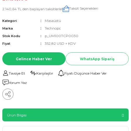
Taksit Seçenekleri
2.140,64 TL den başlayan taksitlerle!
Masaüstü
Kategori
Technopc
Marka
p_UM100TCP0030
Stok Kodu
352,82 USD + KDV
Fiyat
Gelince Haber Ver
WhatsApp Sipariş
Tavsiye Et
Karşılaştır
Fiyatı Düşünce Haber Ver
Yorum Yaz
Ürün Bilgisi