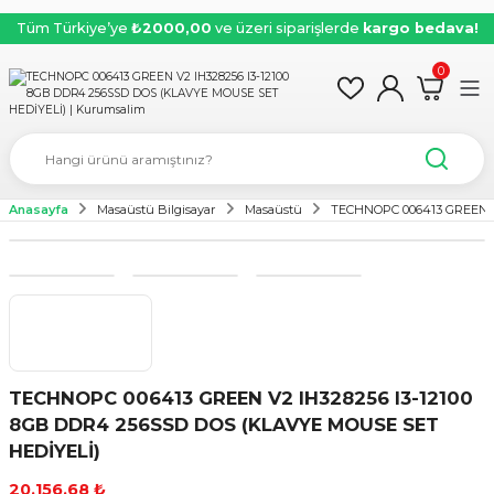
Tüm Türkiye’ye
₺2000,00
ve üzeri siparişlerde
kargo bedava!
0
Anasayfa
Masaüstü Bilgisayar
Masaüstü
TECHNOPC 006413 GREEN V
TECHNOPC 006413 GREEN V2 IH328256 I3-12100
8GB DDR4 256SSD DOS (KLAVYE MOUSE SET
HEDİYELİ)
20.156,68 ₺