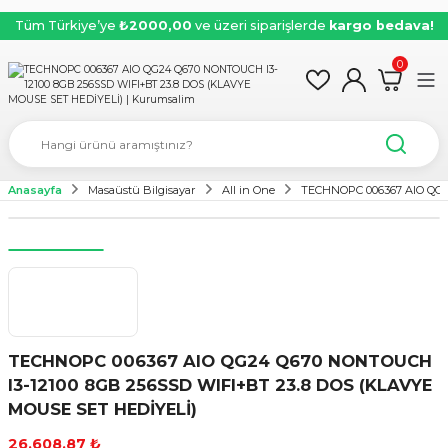
Tüm Türkiye’ye
₺2000,00
ve üzeri siparişlerde
kargo bedava!
0
Anasayfa
Masaüstü Bilgisayar
All in One
TECHNOPC 006367 AIO QG2
TECHNOPC 006367 AIO QG24 Q670 NONTOUCH
I3-12100 8GB 256SSD WIFI+BT 23.8 DOS (KLAVYE
MOUSE SET HEDİYELİ)
26.608,87 ₺