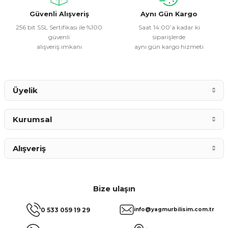
Bu ürüne benzer farklı alternatifler olmalı.
Güvenli Alışveriş
Aynı Gün Kargo
256 bit SSL Sertifikası ile %100
Saat 14:00’a kadar ki
güvenli
siparişlerde
alışveriş imkanı
aynı gün kargo hizmeti
Gönder
Üyelik
Kurumsal
Alışveriş
Bize ulaşın
0 533 059 19 29
info@yagmurbilisim.com.tr