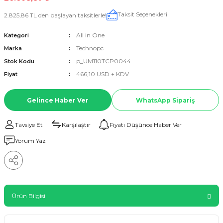
Taksit Seçenekleri
2.825,86 TL den başlayan taksitlerle!
All in One
Kategori
Technopc
Marka
p_UM110TCP0044
Stok Kodu
466,10 USD + KDV
Fiyat
Gelince Haber Ver
WhatsApp Sipariş
Tavsiye Et
Karşılaştır
Fiyatı Düşünce Haber Ver
Yorum Yaz
Ürün Bilgisi