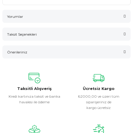
Yorumlar
Taksit Seçenekleri
Bu ürüne ilk yorumu siz yapın!
Önerileriniz
Yorum Yaz
Bu ürünün fiyat bilgisi, resim, ürün açıklamalarında ve diğer
konularda yetersiz gördüğünüz noktaları öneri formunu
kullanarak tarafımıza iletebilirsiniz.
Görüş ve önerileriniz için teşekkür ederiz.
Taksitli Alışveriş
Ücretsiz Kargo
Kredi kartınıza taksit ve banka
₺2000,00 ve üzeri tüm
havalesi ile ödeme
siparişeriniz de
Ürün resmi kalitesiz, bozuk veya görüntülenemiyor.
kargo ücretsiz
Ürün açıklamasında eksik bilgiler bulunuyor.
Ürün bilgilerinde hatalar bulunuyor.
Ürün fiyatı diğer sitelerden daha pahalı.