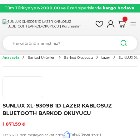
Tüm Türkiye’ye
₺2000,00
ve üzeri siparişlerde
kargo bedava!
Anasayfa
Barkod Ürünleri
Barkod Okuyucu
Lazer
SUNLUX XL
SUNLUX XL-9309B 1D LAZER KABLOSUZ
BLUETOOTH BARKOD OKUYUCU
1.871,59 ₺
Taksit Seçenekleri
198,76 TL den başlayan taksitlerle!