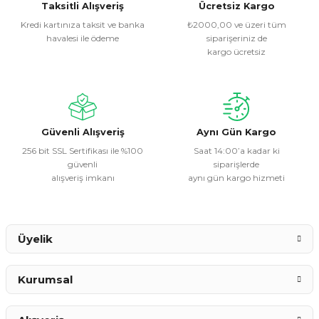
Görüş ve önerileriniz için teşekkür ederiz.
Taksitli Alışveriş
Ücretsiz Kargo
Kredi kartınıza taksit ve banka
₺2000,00 ve üzeri tüm
havalesi ile ödeme
siparişeriniz de
Ürün resmi kalitesiz, bozuk veya görüntülenemiyor.
kargo ücretsiz
Ürün açıklamasında eksik bilgiler bulunuyor.
Ürün bilgilerinde hatalar bulunuyor.
Ürün fiyatı diğer sitelerden daha pahalı.
Bu ürüne benzer farklı alternatifler olmalı.
Güvenli Alışveriş
Aynı Gün Kargo
256 bit SSL Sertifikası ile %100
Saat 14:00’a kadar ki
güvenli
siparişlerde
alışveriş imkanı
aynı gün kargo hizmeti
Gönder
Üyelik
Kurumsal