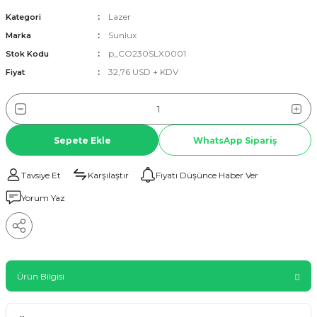
Lazer
Kategori
Sunlux
Marka
p_CO230SLX0001
Stok Kodu
32,76 USD + KDV
Fiyat
Sepete Ekle
WhatsApp Sipariş
Tavsiye Et
Karşılaştır
Fiyatı Düşünce Haber Ver
Yorum Yaz
Ürün Bilgisi