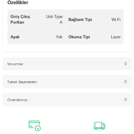
Özellikler
Giriş Çıkış
Usb Type
Bağlantı Tipi
Wi-Fi
Portları
A
Ayak
Yok
Okuma Tipi
Lazer
Yorumlar
Taksit Seçenekleri
Bu ürüne ilk yorumu siz yapın!
Önerileriniz
Yorum Yaz
Bu ürünün fiyat bilgisi, resim, ürün açıklamalarında ve diğer
konularda yetersiz gördüğünüz noktaları öneri formunu
kullanarak tarafımıza iletebilirsiniz.