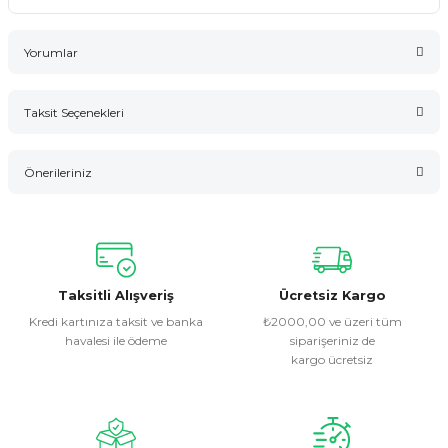
Yorumlar
Taksit Seçenekleri
Bu ürüne ilk yorumu siz yapın!
Önerileriniz
Yorum Yaz
Bu ürünün fiyat bilgisi, resim, ürün açıklamalarında ve diğer
konularda yetersiz gördüğünüz noktaları öneri formunu
kullanarak tarafımıza iletebilirsiniz.
Görüş ve önerileriniz için teşekkür ederiz.
Taksitli Alışveriş
Ücretsiz Kargo
Kredi kartınıza taksit ve banka
₺2000,00 ve üzeri tüm
havalesi ile ödeme
siparişeriniz de
Ürün resmi kalitesiz, bozuk veya görüntülenemiyor.
kargo ücretsiz
Ürün açıklamasında eksik bilgiler bulunuyor.
Ürün bilgilerinde hatalar bulunuyor.
Ürün fiyatı diğer sitelerden daha pahalı.