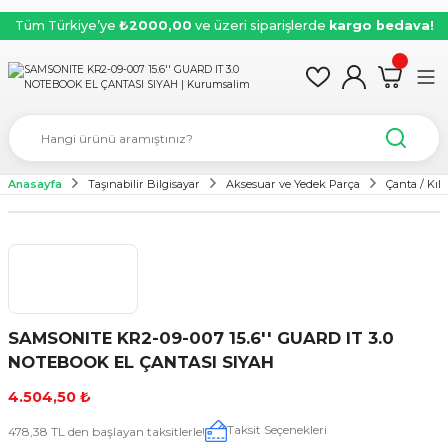
Tüm Türkiye’ye
₺2000,00
ve üzeri siparişlerde
kargo bedava!
Anasayfa
Taşınabilir Bilgisayar
Aksesuar ve Yedek Parça
Çanta / Kılıf
SAMSONITE KR2-09-007 15.6'' GUARD IT 3.0
NOTEBOOK EL ÇANTASI SIYAH
4.504,50 ₺
Taksit Seçenekleri
478,38 TL den başlayan taksitlerle!