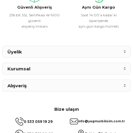
Bu ürüne benzer farklı alternatifler olmalı.
Güvenli Alışveriş
Aynı Gün Kargo
256 bit SSL Sertifikası ile %100
Saat 14:00’a kadar ki
güvenli
siparişlerde
alışveriş imkanı
aynı gün kargo hizmeti
Gönder
Üyelik
Kurumsal
Alışveriş
Bize ulaşın
0 533 059 19 29
info@yagmurbilisim.com.tr