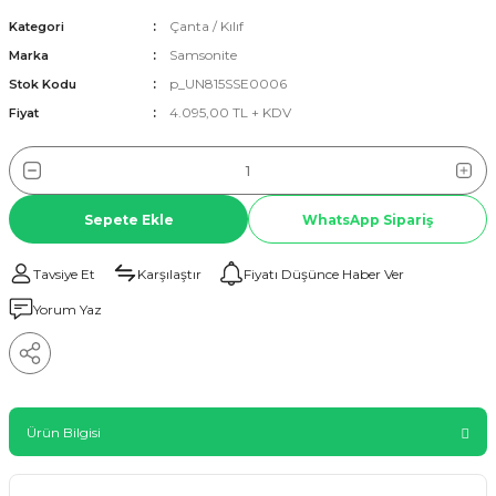
Çanta / Kılıf
Kategori
Samsonite
Marka
p_UN815SSE0006
Stok Kodu
4.095,00 TL + KDV
Fiyat
Sepete Ekle
WhatsApp Sipariş
Tavsiye Et
Karşılaştır
Fiyatı Düşünce Haber Ver
Yorum Yaz
Ürün Bilgisi