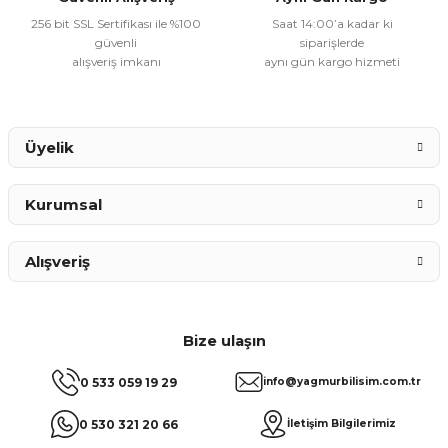
256 bit SSL Sertifikası ile %100
Saat 14:00’a kadar ki
güvenli
siparişlerde
alışveriş imkanı
aynı gün kargo hizmeti
Gönder
Üyelik
Kurumsal
Alışveriş
Bize ulaşın
0 533 059 19 29
info@yagmurbilisim.com.tr
0 530 321 20 66
İletişim Bilgilerimiz