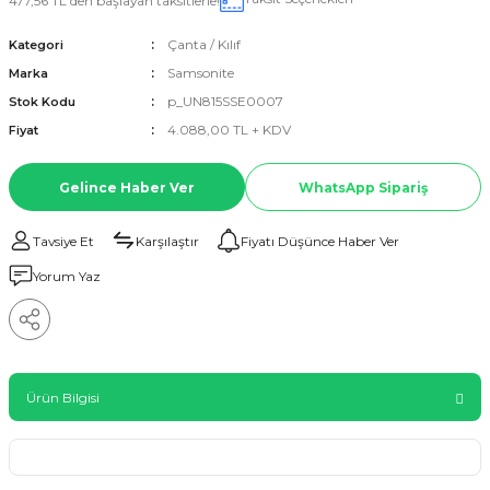
477,56 TL den başlayan taksitlerle!
Çanta / Kılıf
Kategori
Samsonite
Marka
p_UN815SSE0007
Stok Kodu
4.088,00 TL + KDV
Fiyat
Gelince Haber Ver
WhatsApp Sipariş
Tavsiye Et
Karşılaştır
Fiyatı Düşünce Haber Ver
Yorum Yaz
Ürün Bilgisi