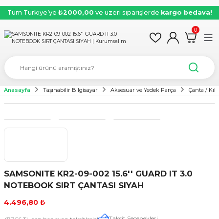
Tüm Türkiye’ye
₺2000,00
ve üzeri siparişlerde
kargo bedava!
0
Anasayfa
Taşınabilir Bilgisayar
Aksesuar ve Yedek Parça
Çanta / Kılıf
SAMSONITE KR2-09-002 15.6'' GUARD IT 3.0
NOTEBOOK SIRT ÇANTASI SIYAH
4.496,80 ₺
Taksit Seçenekleri