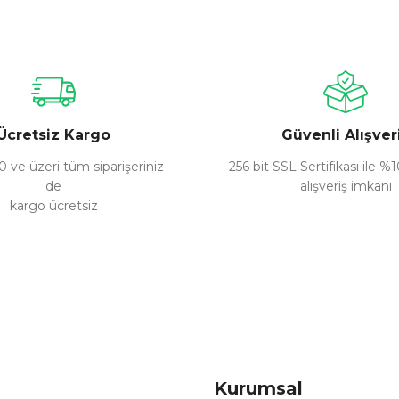
nularda yetersiz gördüğünüz noktaları öneri formunu kullanarak tarafımız
Bu ürüne ilk yorumu siz yapın!
Yorum Yaz
Ücretsiz Kargo
Güvenli Alışver
 ve üzeri tüm siparişeriniz
256 bit SSL Sertifikası ile %
de
alışveriş imkanı
kargo ücretsiz
Gönder
Kurumsal