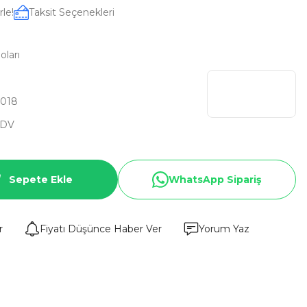
le!
Taksit Seçenekleri
oları
0018
KDV
Sepete Ekle
WhatsApp Sipariş
r
Fiyatı Düşünce Haber Ver
Yorum Yaz