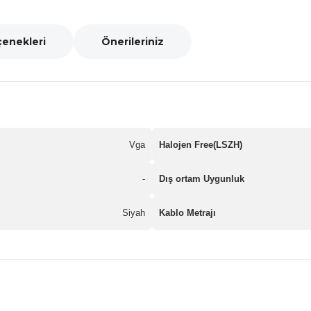
çenekleri
Önerileriniz
Vga
Halojen Free(LSZH)
-
Dış ortam Uygunluk
Siyah
Kablo Metrajı