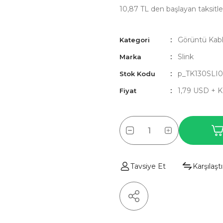
10,87 TL den başlayan taksitler
Görüntü Kabl
Kategori
Slink
Marka
p_TK130SLI
Stok Kodu
1,79 USD + 
Fiyat
Tavsiye Et
Karşılaştı