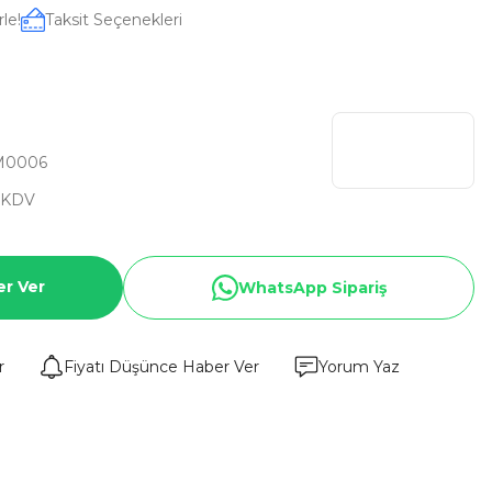
le!
Taksit Seçenekleri
M0006
 KDV
er Ver
WhatsApp Sipariş
r
Fiyatı Düşünce Haber Ver
Yorum Yaz