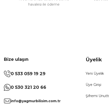
havalesi ile ödeme
Bize ulaşın
Üyelik
0 533 059 19 29
Yeni Üyelik
Üye Girişi
0 530 321 20 66
Şifremi Unut
info@yagmurbilisim.com.tr