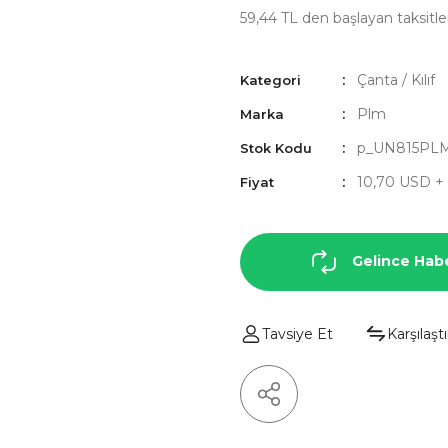
59,44 TL den başlayan taksitler
Çanta / Kılıf
Kategori
Plm
Marka
p_UN815PL
Stok Kodu
10,70 USD +
Fiyat
Gelince Hab
Tavsiye Et
Karşılaştı