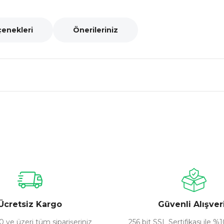
çenekleri
Önerileriniz
nularda yetersiz gördüğünüz noktaları öneri formunu kullanarak tarafımız
Bu ürüne ilk yorumu siz yapın!
Yorum Yaz
Ücretsiz Kargo
Güvenli Alışver
 ve üzeri tüm siparişeriniz
256 bit SSL Sertifikası ile %