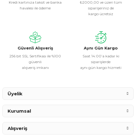
Kredi kartınıza taksit ve banka
₺2000,00 ve üzeri tüm
havalesi ile ödeme
siparişeriniz de
Ürün resmi kalitesiz, bozuk veya görüntülenemiyor.
kargo ücretsiz
Ürün açıklamasında eksik bilgiler bulunuyor.
Ürün bilgilerinde hatalar bulunuyor.
Ürün fiyatı diğer sitelerden daha pahalı.
Bu ürüne benzer farklı alternatifler olmalı.
Güvenli Alışveriş
Aynı Gün Kargo
256 bit SSL Sertifikası ile %100
Saat 14:00’a kadar ki
güvenli
siparişlerde
alışveriş imkanı
aynı gün kargo hizmeti
Gönder
Üyelik
Kurumsal
Alışveriş