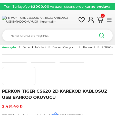
Tüm Türkiye’ye
₺2000,00
ve üzeri siparişlerde
kargo bedava!
0
Anasayfa
Barkod Ürünleri
Barkod Okuyucu
Karekod
PERKON 
PERKON TIGER CS620 2D KAREKOD KABLOSUZ
USB BARKOD OKUYUCU
2.431,46 ₺
Taksit Seçenekleri