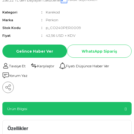
258,22 TL den başlayan taksitlerle!
Karekod
Kategori
Perkon
Marka
p_CO240PER0009
Stok Kodu
42,56 USD + KDV
Fiyat
Gelince Haber Ver
WhatsApp Sipariş
Tavsiye Et
Karşılaştır
Fiyatı Düşünce Haber Ver
Yorum Yaz
Ürün Bilgisi
Özellikler