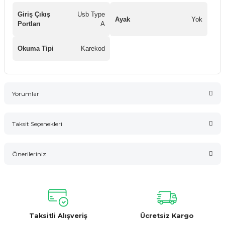
Giriş Çıkış
Usb Type
Ayak
Yok
Portları
A
Okuma Tipi
Karekod
Yorumlar
Taksit Seçenekleri
Bu ürüne ilk yorumu siz yapın!
Önerileriniz
Yorum Yaz
Bu ürünün fiyat bilgisi, resim, ürün açıklamalarında ve diğer
konularda yetersiz gördüğünüz noktaları öneri formunu
kullanarak tarafımıza iletebilirsiniz.
Görüş ve önerileriniz için teşekkür ederiz.
Taksitli Alışveriş
Ücretsiz Kargo