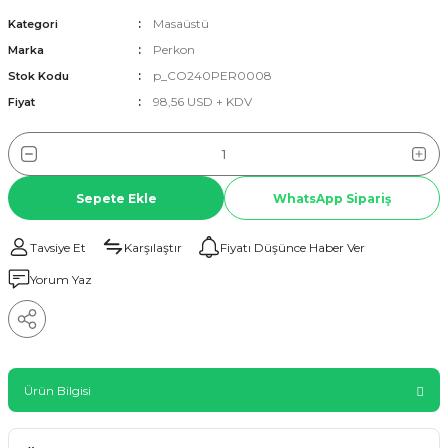
Masaüstü
Kategori
Perkon
Marka
p_CO240PER0008
Stok Kodu
98,56 USD + KDV
Fiyat
Sepete Ekle
WhatsApp Sipariş
Tavsiye Et
Karşılaştır
Fiyatı Düşünce Haber Ver
Yorum Yaz
Ürün Bilgisi