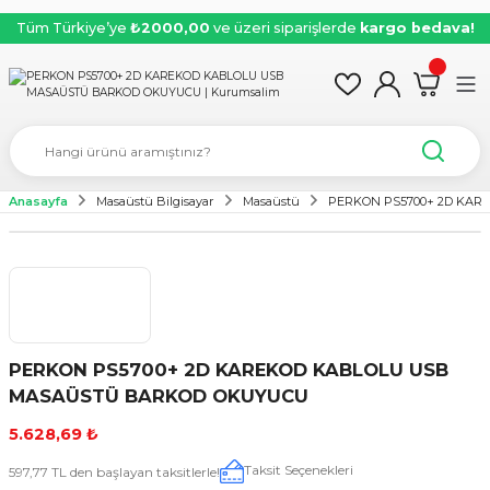
Tüm Türkiye’ye
₺2000,00
ve üzeri siparişlerde
kargo bedava!
Anasayfa
Masaüstü Bilgisayar
Masaüstü
PERKON PS5700+ 2D KA
PERKON PS5700+ 2D KAREKOD KABLOLU USB
MASAÜSTÜ BARKOD OKUYUCU
5.628,69 ₺
Taksit Seçenekleri
597,77 TL den başlayan taksitlerle!