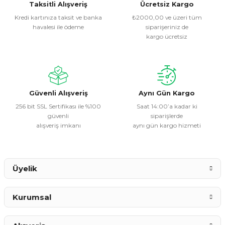
Görüş ve önerileriniz için teşekkür ederiz.
Taksitli Alışveriş
Ücretsiz Kargo
Kredi kartınıza taksit ve banka
₺2000,00 ve üzeri tüm
havalesi ile ödeme
siparişeriniz de
Ürün resmi kalitesiz, bozuk veya görüntülenemiyor.
kargo ücretsiz
Ürün açıklamasında eksik bilgiler bulunuyor.
Ürün bilgilerinde hatalar bulunuyor.
Ürün fiyatı diğer sitelerden daha pahalı.
Bu ürüne benzer farklı alternatifler olmalı.
Güvenli Alışveriş
Aynı Gün Kargo
256 bit SSL Sertifikası ile %100
Saat 14:00’a kadar ki
güvenli
siparişlerde
alışveriş imkanı
aynı gün kargo hizmeti
Gönder
Üyelik
Kurumsal