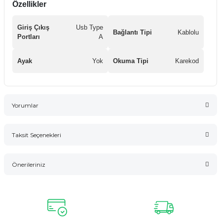
Özellikler
Giriş Çıkış
Usb Type
Bağlantı Tipi
Kablolu
Portları
A
Ayak
Yok
Okuma Tipi
Karekod
Yorumlar
Taksit Seçenekleri
Bu ürüne ilk yorumu siz yapın!
Önerileriniz
Yorum Yaz
Bu ürünün fiyat bilgisi, resim, ürün açıklamalarında ve diğer
konularda yetersiz gördüğünüz noktaları öneri formunu
kullanarak tarafımıza iletebilirsiniz.