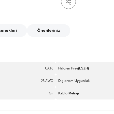
çenekleri
Önerileriniz
CAT6
Halojen Free(LSZH)
23 AWG
Dış ortam Uygunluk
Gri
Kablo Metrajı