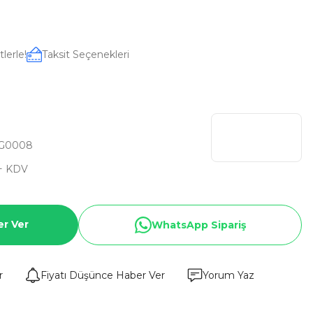
lerle!
Taksit Seçenekleri
G0008
+ KDV
er Ver
WhatsApp Sipariş
r
Fiyatı Düşünce Haber Ver
Yorum Yaz