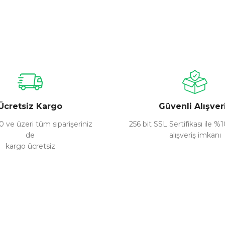
nularda yetersiz gördüğünüz noktaları öneri formunu kullanarak tarafımız
Bu ürüne ilk yorumu siz yapın!
Yorum Yaz
Ücretsiz Kargo
Güvenli Alışver
 ve üzeri tüm siparişeriniz
256 bit SSL Sertifikası ile %
de
alışveriş imkanı
kargo ücretsiz
Gönder