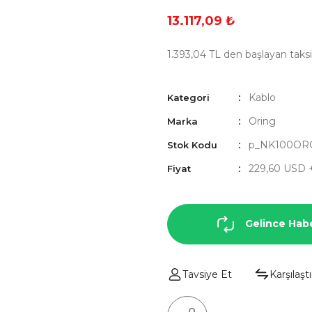
13.117,09 ₺
1.393,04 TL den başlayan taksit
Kablo
Kategori
Oring
Marka
p_NK100OR
Stok Kodu
229,60 USD 
Fiyat
Gelince Hab
Tavsiye Et
Karşılaştı