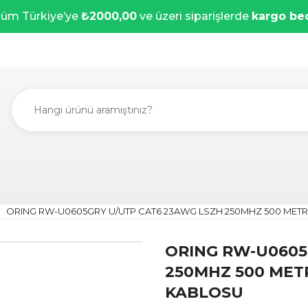
üm Türkiye’ye
₺2000,00
ve üzeri siparişlerde
kargo be
ORING RW-U0605GRY U/UTP CAT6 23AWG LSZH 250MHZ 500 MET
ORING RW-U0605
250MHZ 500 MET
KABLOSU