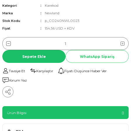
Karekod
Kategori
Newland
Marka
p_CO240NWL0023
Stok Kodu
154,56 USD + KDV
Fiyat
Sepete Ekle
WhatsApp Sipariş
Tavsiye Et
Karşılaştır
Fiyatı Düşünce Haber Ver
Yorum Yaz
Ürün Bilgisi