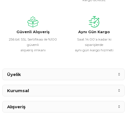
Ürün açıklamasında eksik bilgiler bulunuyor.
Ürün bilgilerinde hatalar bulunuyor.
Ürün fiyatı diğer sitelerden daha pahalı.
Bu ürüne benzer farklı alternatifler olmalı.
Güvenli Alışveriş
Aynı Gün Kargo
256 bit SSL Sertifikası ile %100
Saat 14:00’a kadar ki
güvenli
siparişlerde
alışveriş imkanı
aynı gün kargo hizmeti
Gönder
Üyelik
Kurumsal
Alışveriş