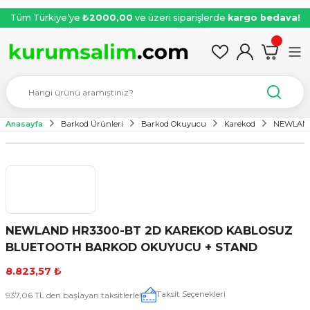
Tüm Türkiye’ye
₺2000,00
ve üzeri siparişlerde
kargo bedava!
Anasayfa
Barkod Ürünleri
Barkod Okuyucu
Karekod
NEWLAND
NEWLAND HR3300-BT 2D KAREKOD KABLOSUZ
BLUETOOTH BARKOD OKUYUCU + STAND
8.823,57 ₺
Taksit Seçenekleri
937,06 TL den başlayan taksitlerle!