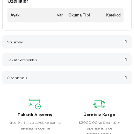
Özellikler
Ayak
Var
Okuma Tipi
Karekod
Yorumlar
Taksit Seçenekleri
Bu ürüne ilk yorumu siz yapın!
Önerileriniz
Yorum Yaz
Bu ürünün fiyat bilgisi, resim, ürün açıklamalarında ve diğer
konularda yetersiz gördüğünüz noktaları öneri formunu
kullanarak tarafımıza iletebilirsiniz.
Görüş ve önerileriniz için teşekkür ederiz.
Taksitli Alışveriş
Ücretsiz Kargo
Kredi kartınıza taksit ve banka
₺2000,00 ve üzeri tüm
havalesi ile ödeme
siparişeriniz de
Ürün resmi kalitesiz, bozuk veya görüntülenemiyor.
kargo ücretsiz