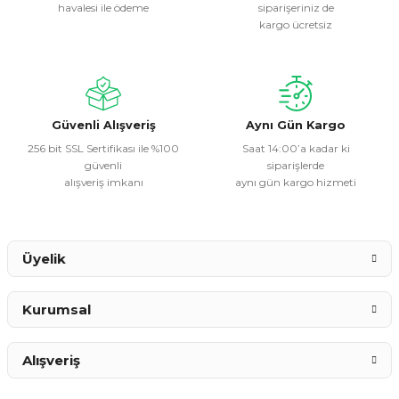
havalesi ile ödeme
siparişeriniz de
Ürün resmi kalitesiz, bozuk veya görüntülenemiyor.
kargo ücretsiz
Ürün açıklamasında eksik bilgiler bulunuyor.
Ürün bilgilerinde hatalar bulunuyor.
Ürün fiyatı diğer sitelerden daha pahalı.
Bu ürüne benzer farklı alternatifler olmalı.
Güvenli Alışveriş
Aynı Gün Kargo
256 bit SSL Sertifikası ile %100
Saat 14:00’a kadar ki
güvenli
siparişlerde
alışveriş imkanı
aynı gün kargo hizmeti
Gönder
Üyelik
Kurumsal
Alışveriş