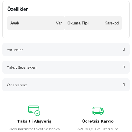
Özellikler
Ayak
Var
Okuma Tipi
Karekod
Yorumlar
Taksit Seçenekleri
Bu ürüne ilk yorumu siz yapın!
Önerileriniz
Yorum Yaz
Bu ürünün fiyat bilgisi, resim, ürün açıklamalarında ve diğer
konularda yetersiz gördüğünüz noktaları öneri formunu
kullanarak tarafımıza iletebilirsiniz.
Görüş ve önerileriniz için teşekkür ederiz.
Taksitli Alışveriş
Ücretsiz Kargo
Kredi kartınıza taksit ve banka
₺2000,00 ve üzeri tüm