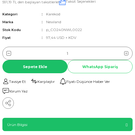
Taksit Seçenekleri
591,19 TL den başlayan taksitlerle!
Karekod
Kategori
Newland
Marka
p_CO240NWL0022
Stok Kodu
97,44 USD + KDV
Fiyat
Sepete Ekle
WhatsApp Sipariş
Tavsiye Et
Karşılaştır
Fiyatı Düşünce Haber Ver
Yorum Yaz
Ürün Bilgisi