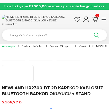
Tüm Türkiye’ye
₺2000,00
ve üzeri siparişlerde
kargo bedava!
0
Anasayfa
Barkod Ürünleri
Barkod Okuyucu
Karekod
NEWLAND
NEWLAND HR2300-BT 2D KAREKOD KABLOSUZ
BLUETOOTH BARKOD OKUYUCU + STAND
5.566,77 ₺