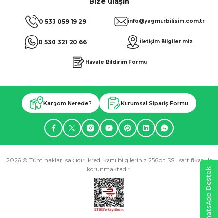
Bize ulaşın
0 533 059 19 29
info@yagmurbilisim.com.tr
0 530 321 20 66
İletişim Bilgilerimiz
Havale Bildirim Formu
Kargom Nerede?
Kurumsal Sipariş Formu
2026 © Tüm hakları saklıdır. Kredi kartı bilgileriniz 256bit SSL sertifikası ile
korunmaktadır.
WhatsApp Destek