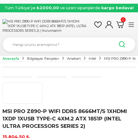
Tüm Türkiye’ye
₺2000,00
ve üzeri siparişlerde
kargo bedava!
0
Anasayfa
Bilgisayar Parçaları
Anakart
Intel
MSI PRO Z890-P WI
MSI PRO Z890-P WIFI DDR5 8666MT/S 1XHDMI
1XDP 1XUSB TYPE-C 4XM.2 ATX 1851P (INTEL
ULTRA PROCESSORS SERIES 2)
15.804,50 ₺