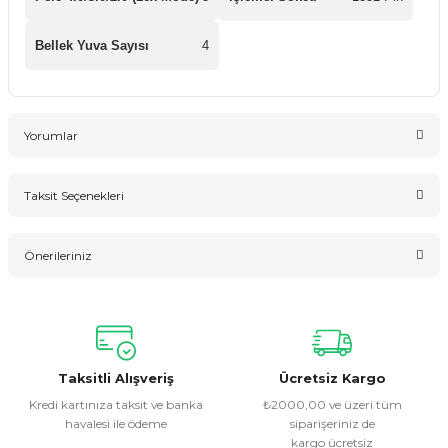
Bellek Yuva Sayısı
4
Yorumlar
Taksit Seçenekleri
Bu ürüne ilk yorumu siz yapın!
Önerileriniz
Yorum Yaz
Bu ürünün fiyat bilgisi, resim, ürün açıklamalarında ve diğer
konularda yetersiz gördüğünüz noktaları öneri formunu
kullanarak tarafımıza iletebilirsiniz.
Görüş ve önerileriniz için teşekkür ederiz.
Taksitli Alışveriş
Ücretsiz Kargo
Kredi kartınıza taksit ve banka
₺2000,00 ve üzeri tüm
havalesi ile ödeme
siparişeriniz de
Ürün resmi kalitesiz, bozuk veya görüntülenemiyor.
kargo ücretsiz