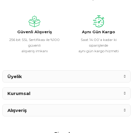
Ürün açıklamasında eksik bilgiler bulunuyor.
Ürün bilgilerinde hatalar bulunuyor.
Ürün fiyatı diğer sitelerden daha pahalı.
Bu ürüne benzer farklı alternatifler olmalı.
Güvenli Alışveriş
Aynı Gün Kargo
256 bit SSL Sertifikası ile %100
Saat 14:00’a kadar ki
güvenli
siparişlerde
alışveriş imkanı
aynı gün kargo hizmeti
Gönder
Üyelik
Kurumsal
Alışveriş