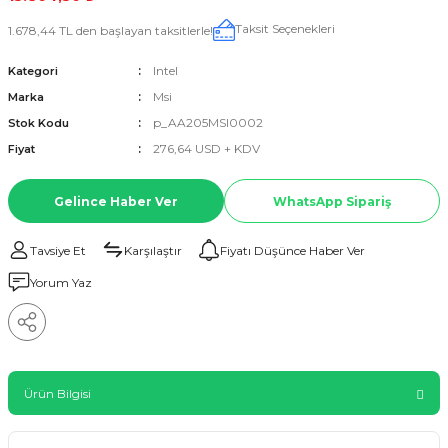
Taksit Seçenekleri
1.678,44 TL den başlayan taksitlerle!
Intel
Kategori
Msi
Marka
p_AA205MSI0002
Stok Kodu
276,64 USD + KDV
Fiyat
Gelince Haber Ver
WhatsApp Sipariş
Tavsiye Et
Karşılaştır
Fiyatı Düşünce Haber Ver
Yorum Yaz
Ürün Bilgisi