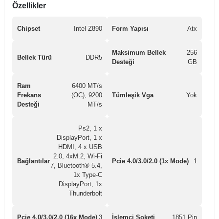
Özellikler
Chipset
Intel Z890
Form Yapısı
Atx
Maksimum Bellek
256
Bellek Türü
DDR5
Desteği
GB
Ram
6400 MT/s
Frekans
(OC), 9200
Tümleşik Vga
Yok
Desteği
MT/s
Ps2, 1 x
DisplayPort, 1 x
HDMI, 4 x USB
2.0, 4xM.2, Wi-Fi
Bağlantılar
Pcie 4.0/3.0/2.0 (1x Mode)
1
7, Bluetooth® 5.4,
1x Type-C
DisplayPort, 1x
Thunderbolt
Pcie 4.0/3.0/2.0 (16x Mode)
3
İşlemci Soketi
1851 Pin