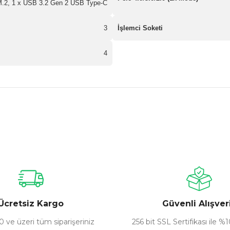
xM.2, 1 x USB 3.2 Gen 2 USB Type-C
3
İşlemci Soketi
4
nularda yetersiz gördüğünüz noktaları öneri formunu kullanarak tarafımız
Bu ürüne ilk yorumu siz yapın!
Yorum Yaz
Ücretsiz Kargo
Güvenli Alışver
 ve üzeri tüm siparişeriniz
256 bit SSL Sertifikası ile %