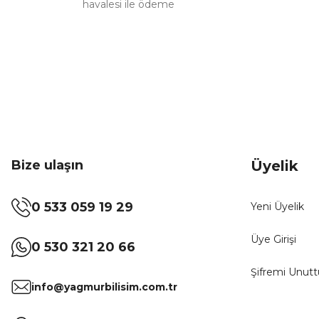
havalesi ile ödeme
Bize ulaşın
Üyelik
0 533 059 19 29
Yeni Üyelik
Üye Girişi
0 530 321 20 66
Şifremi Unut
info@yagmurbilisim.com.tr