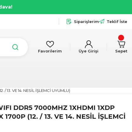
dava!
Siparişlerim
Teklif İste
Favorilerim
Üye Girişi
Sepet
 / 13. VE 14. NESİL İŞLEMCİ UYUMLU)
WIFI DDR5 7000MHZ 1XHDMI 1XDP
1700P (12. / 13. VE 14. NESİL İŞLEMCİ