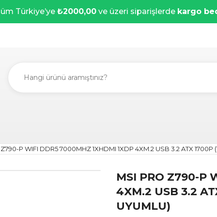
üm Türkiye’ye
₺2000,00
ve üzeri siparişlerde
kargo be
Z790-P WIFI DDR5 7000MHZ 1XHDMI 1XDP 4XM.2 USB 3.2 ATX 1700P (12.
MSI PRO Z790-P 
4XM.2 USB 3.2 ATX 
UYUMLU)