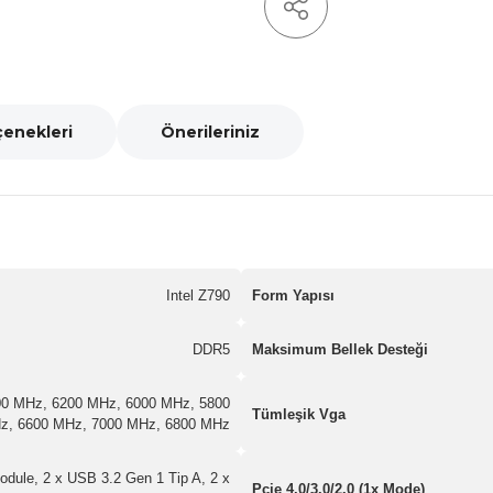
çenekleri
Önerileriniz
Intel Z790
Form Yapısı
DDR5
Maksimum Bellek Desteği
00 MHz, 6200 MHz, 6000 MHz, 5800
Tümleşik Vga
z, 6600 MHz, 7000 MHz, 6800 MHz
odule, 2 x USB 3.2 Gen 1 Tip A, 2 x
Pcie 4.0/3.0/2.0 (1x Mode)