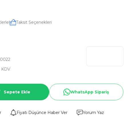
lerle!
Taksit Seçenekleri
0022
+ KDV
Sepete Ekle
WhatsApp Sipariş
r
Fiyatı Düşünce Haber Ver
Yorum Yaz