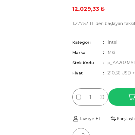
12.029,33 ₺
1.277,52 TL den başlayan taksit
Intel
Kategori
Msi
Marka
p_AA203MSI
Stok Kodu
210,56 USD 
Fiyat
Tavsiye Et
Karşılaştı