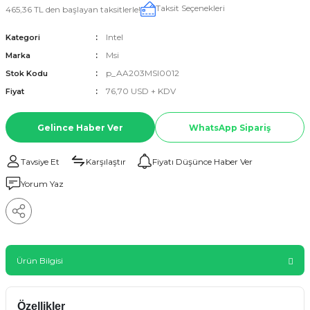
Taksit Seçenekleri
465,36 TL den başlayan taksitlerle!
Intel
Kategori
Msi
Marka
p_AA203MSI0012
Stok Kodu
76,70 USD + KDV
Fiyat
Gelince Haber Ver
WhatsApp Sipariş
Tavsiye Et
Karşılaştır
Fiyatı Düşünce Haber Ver
Yorum Yaz
Ürün Bilgisi
Özellikler