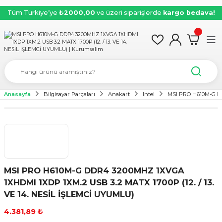
Tüm Türkiye’ye
₺2000,00
ve üzeri siparişlerde
kargo bedava!
Anasayfa
Bilgisayar Parçaları
Anakart
Intel
MSI PRO H610M-G DD
MSI PRO H610M-G DDR4 3200MHZ 1XVGA
1XHDMI 1XDP 1XM.2 USB 3.2 MATX 1700P (12. / 13.
VE 14. NESİL İŞLEMCİ UYUMLU)
4.381,89 ₺