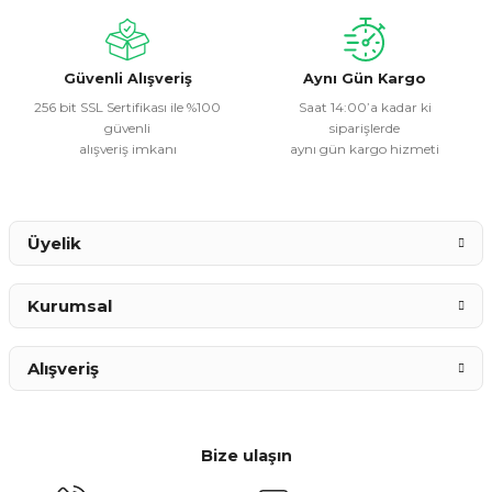
Ürün fiyatı diğer sitelerden daha pahalı.
Bu ürüne benzer farklı alternatifler olmalı.
Güvenli Alışveriş
Aynı Gün Kargo
256 bit SSL Sertifikası ile %100
Saat 14:00’a kadar ki
güvenli
siparişlerde
alışveriş imkanı
aynı gün kargo hizmeti
Gönder
Üyelik
Kurumsal
Alışveriş
Bize ulaşın