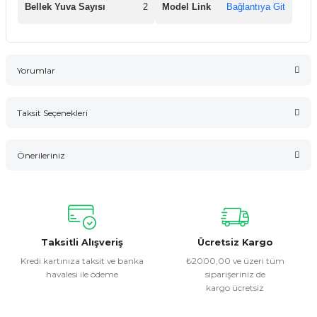
Bellek Yuva Sayısı
2
Model Link
Bağlantıya Git
Yorumlar
Taksit Seçenekleri
Bu ürüne ilk yorumu siz yapın!
Önerileriniz
Yorum Yaz
Bu ürünün fiyat bilgisi, resim, ürün açıklamalarında ve diğer
konularda yetersiz gördüğünüz noktaları öneri formunu
kullanarak tarafımıza iletebilirsiniz.
Görüş ve önerileriniz için teşekkür ederiz.
Taksitli Alışveriş
Ücretsiz Kargo
Kredi kartınıza taksit ve banka
₺2000,00 ve üzeri tüm
havalesi ile ödeme
siparişeriniz de
Ürün resmi kalitesiz, bozuk veya görüntülenemiyor.
kargo ücretsiz
Ürün açıklamasında eksik bilgiler bulunuyor.
Ürün bilgilerinde hatalar bulunuyor.