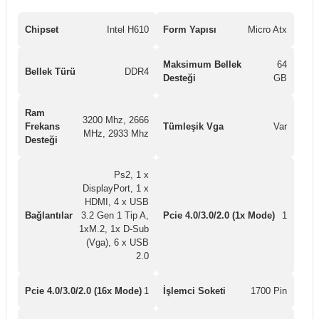
Chipset
Intel H610
Form Yapısı
Micro Atx
Maksimum Bellek
64
Bellek Türü
DDR4
Desteği
GB
Ram
3200 Mhz, 2666
Frekans
Tümleşik Vga
Var
MHz, 2933 Mhz
Desteği
Ps2, 1 x
DisplayPort, 1 x
HDMI, 4 x USB
Bağlantılar
3.2 Gen 1 Tip A,
Pcie 4.0/3.0/2.0 (1x Mode)
1
1xM.2, 1x D-Sub
(Vga), 6 x USB
2.0
Pcie 4.0/3.0/2.0 (16x Mode)
1
İşlemci Soketi
1700 Pin