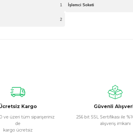
1
İşlemci Soketi
2
nularda yetersiz gördüğünüz noktaları öneri formunu kullanarak tarafımız
Bu ürüne ilk yorumu siz yapın!
Yorum Yaz
Ücretsiz Kargo
Güvenli Alışver
 ve üzeri tüm siparişeriniz
256 bit SSL Sertifikası ile %
de
alışveriş imkanı
kargo ücretsiz