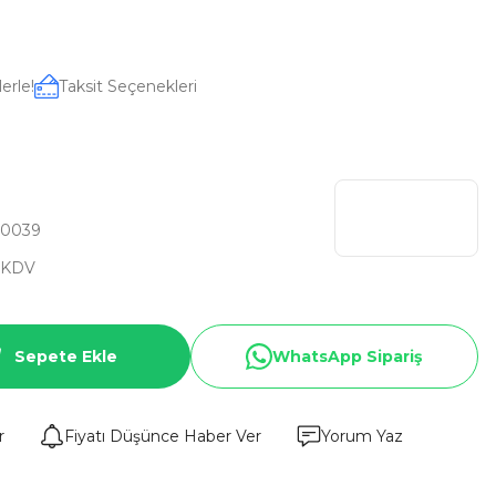
erle!
Taksit Seçenekleri
I0039
 KDV
Sepete Ekle
WhatsApp Sipariş
r
Fiyatı Düşünce Haber Ver
Yorum Yaz