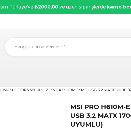
üm Türkiye’ye
₺2000,00
ve üzeri siparişlerde
kargo be
H610M-E DDR5 5600MHZ 1XVGA 1XHDMI 1XM.2 USB 3.2 MATX 1700P (12. 
MSI PRO H610M-E
USB 3.2 MATX 1700P
UYUMLU)