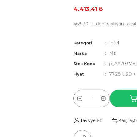
4.413,41 ₺
468,70 TL den başlayan taksitl
Intel
Kategori
Msi
Marka
p_AA203MS
Stok Kodu
77,28 USD +
Fiyat
Tavsiye Et
Karşılaştı