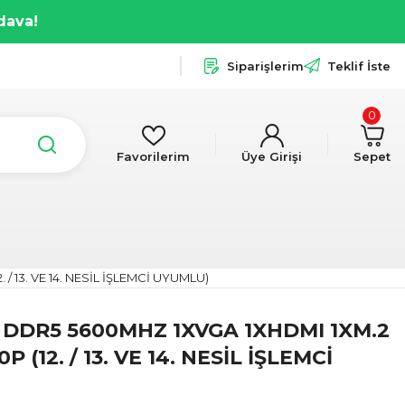
dava!
Siparişlerim
Teklif İste
0
Favorilerim
Üye Girişi
Sepet
/ 13. VE 14. NESİL İŞLEMCİ UYUMLU)
 DDR5 5600MHZ 1XVGA 1XHDMI 1XM.2
 (12. / 13. VE 14. NESİL İŞLEMCİ