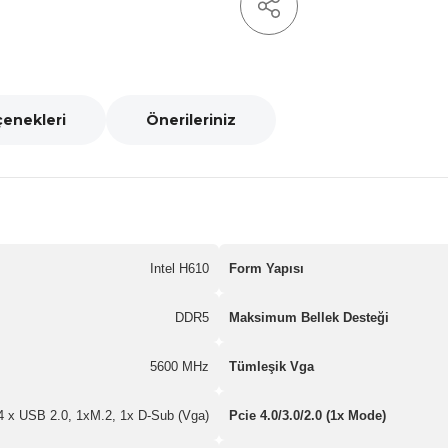
çenekleri
Önerileriniz
Intel H610
Form Yapısı
DDR5
Maksimum Bellek Desteği
5600 MHz
Tümleşik Vga
4 x USB 2.0, 1xM.2, 1x D-Sub (Vga)
Pcie 4.0/3.0/2.0 (1x Mode)