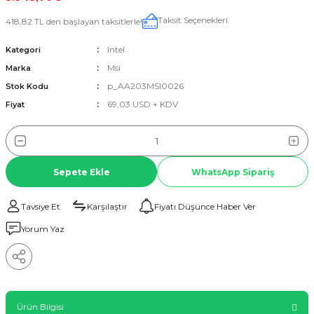
Taksit Seçenekleri
418,82 TL den başlayan taksitlerle!
Intel
Kategori
Msi
Marka
p_AA203MSI0026
Stok Kodu
69,03 USD + KDV
Fiyat
Sepete Ekle
WhatsApp Sipariş
Tavsiye Et
Karşılaştır
Fiyatı Düşünce Haber Ver
Yorum Yaz
Ürün Bilgisi