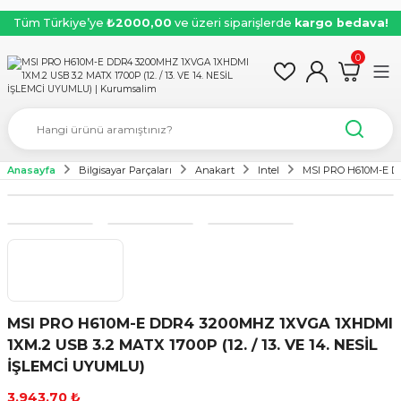
Tüm Türkiye’ye
₺2000,00
ve üzeri siparişlerde
kargo bedava!
0
Anasayfa
Bilgisayar Parçaları
Anakart
Intel
MSI PRO H610M-E DD
MSI PRO H610M-E DDR4 3200MHZ 1XVGA 1XHDMI
1XM.2 USB 3.2 MATX 1700P (12. / 13. VE 14. NESİL
İŞLEMCİ UYUMLU)
3.943,70 ₺