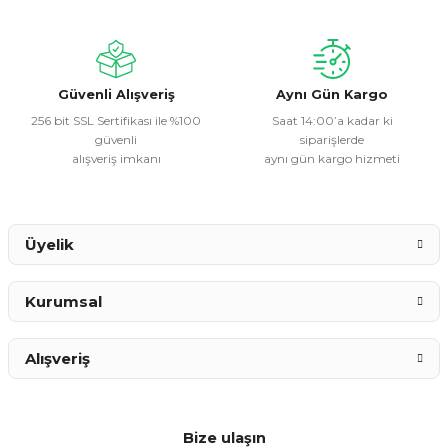
Ürün bilgilerinde hatalar bulunuyor.
Ürün fiyatı diğer sitelerden daha pahalı.
Bu ürüne benzer farklı alternatifler olmalı.
Güvenli Alışveriş
Aynı Gün Kargo
256 bit SSL Sertifikası ile %100
Saat 14:00’a kadar ki
güvenli
siparişlerde
alışveriş imkanı
aynı gün kargo hizmeti
Gönder
Üyelik
Kurumsal
Alışveriş
Bize ulaşın