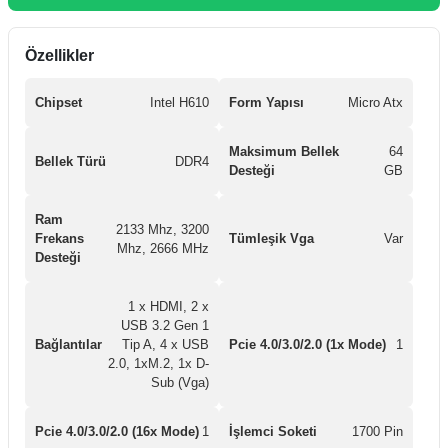
Özellikler
Chipset
Intel H610
Form Yapısı
Micro Atx
Maksimum Bellek
64
Bellek Türü
DDR4
Desteği
GB
Ram
2133 Mhz, 3200
Frekans
Tümleşik Vga
Var
Mhz, 2666 MHz
Desteği
1 x HDMI, 2 x
USB 3.2 Gen 1
Bağlantılar
Tip A, 4 x USB
Pcie 4.0/3.0/2.0 (1x Mode)
1
2.0, 1xM.2, 1x D-
Sub (Vga)
Pcie 4.0/3.0/2.0 (16x Mode)
1
İşlemci Soketi
1700 Pin