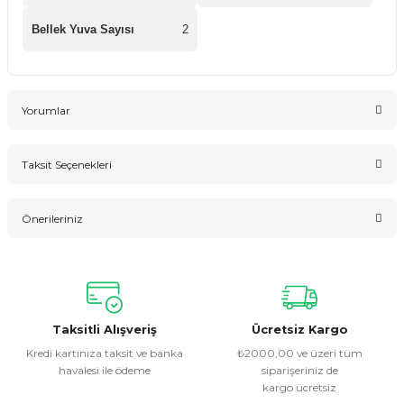
Bellek Yuva Sayısı
2
Yorumlar
Taksit Seçenekleri
Bu ürüne ilk yorumu siz yapın!
Önerileriniz
Yorum Yaz
Bu ürünün fiyat bilgisi, resim, ürün açıklamalarında ve diğer
konularda yetersiz gördüğünüz noktaları öneri formunu
kullanarak tarafımıza iletebilirsiniz.
Görüş ve önerileriniz için teşekkür ederiz.
Taksitli Alışveriş
Ücretsiz Kargo
Kredi kartınıza taksit ve banka
₺2000,00 ve üzeri tüm
havalesi ile ödeme
siparişeriniz de
Ürün resmi kalitesiz, bozuk veya görüntülenemiyor.
kargo ücretsiz
Ürün açıklamasında eksik bilgiler bulunuyor.