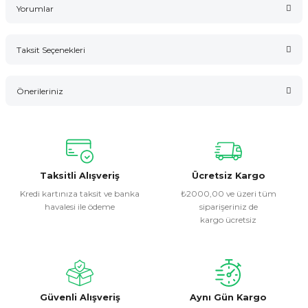
Yorumlar
Taksit Seçenekleri
Bu ürüne ilk yorumu siz yapın!
Önerileriniz
Yorum Yaz
Bu ürünün fiyat bilgisi, resim, ürün açıklamalarında ve diğer
konularda yetersiz gördüğünüz noktaları öneri formunu
kullanarak tarafımıza iletebilirsiniz.
Görüş ve önerileriniz için teşekkür ederiz.
Taksitli Alışveriş
Ücretsiz Kargo
Kredi kartınıza taksit ve banka
₺2000,00 ve üzeri tüm
havalesi ile ödeme
siparişeriniz de
Ürün resmi kalitesiz, bozuk veya görüntülenemiyor.
kargo ücretsiz
Ürün açıklamasında eksik bilgiler bulunuyor.
Ürün bilgilerinde hatalar bulunuyor.
Ürün fiyatı diğer sitelerden daha pahalı.
Bu ürüne benzer farklı alternatifler olmalı.
Güvenli Alışveriş
Aynı Gün Kargo