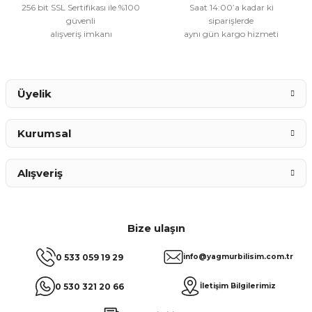
256 bit SSL Sertifikası ile %100
Saat 14:00’a kadar ki
güvenli
siparişlerde
alışveriş imkanı
aynı gün kargo hizmeti
Gönder
Üyelik
Kurumsal
Alışveriş
Bize ulaşın
0 533 059 19 29
info@yagmurbilisim.com.tr
0 530 321 20 66
İletişim Bilgilerimiz