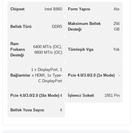
Chipset
Intel B860
Form Yapısı
Atx
Maksimum Bellek
256
Bellek Türü
DDR5
Desteği
GB
Ram
6400 MT/s (OC),
Frekans
Tümleşik Vga
Yok
8800 MT/s (OC)
Desteği
1 x DisplayPort, 1
Bağlantılar
x HDMI, 1x Type-
Pcie 4.0/3.0/2.0 (1x Mode)
-
C DisplayPort
Pcie 4.0/3.0/2.0 (16x Mode)
4
İşlemci Soketi
1851 Pin
Bellek Yuva Sayısı
4