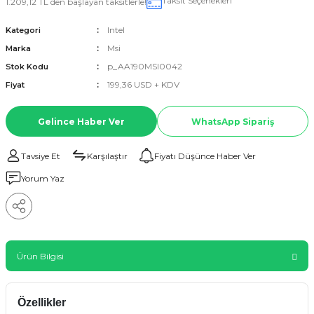
Taksit Seçenekleri
1.209,12 TL den başlayan taksitlerle!
Intel
Kategori
Msi
Marka
p_AA190MSI0042
Stok Kodu
199,36 USD + KDV
Fiyat
Gelince Haber Ver
WhatsApp Sipariş
Tavsiye Et
Karşılaştır
Fiyatı Düşünce Haber Ver
Yorum Yaz
Ürün Bilgisi
Özellikler