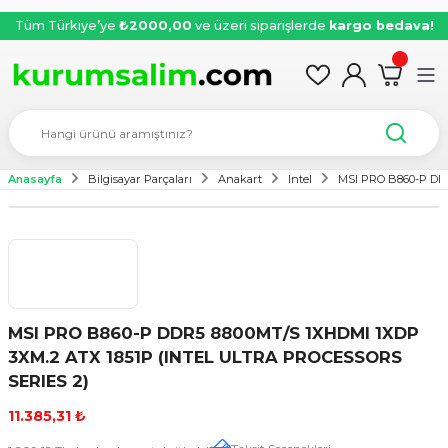
Tüm Türkiye’ye
₺2000,00
ve üzeri siparişlerde
kargo bedava!
Anasayfa
Bilgisayar Parçaları
Anakart
Intel
MSI PRO B860-P DD
MSI PRO B860-P DDR5 8800MT/S 1XHDMI 1XDP
3XM.2 ATX 1851P (INTEL ULTRA PROCESSORS
SERIES 2)
11.385,31 ₺