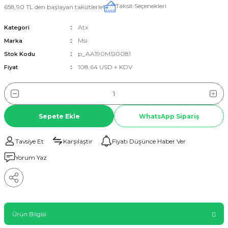
Taksit Seçenekleri
658,90 TL den başlayan taksitlerle!
Atx
Kategori
Msi
Marka
p_AA190MSI0081
Stok Kodu
108,64 USD + KDV
Fiyat
Sepete Ekle
WhatsApp Sipariş
Tavsiye Et
Karşılaştır
Fiyatı Düşünce Haber Ver
Yorum Yaz
Ürün Bilgisi