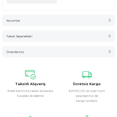
Yorumlar
Taksit Seçenekleri
Bu ürüne ilk yorumu siz yapın!
Önerileriniz
Yorum Yaz
Bu ürünün fiyat bilgisi, resim, ürün açıklamalarında ve diğer
konularda yetersiz gördüğünüz noktaları öneri formunu
kullanarak tarafımıza iletebilirsiniz.
Görüş ve önerileriniz için teşekkür ederiz.
Taksitli Alışveriş
Ücretsiz Kargo
Kredi kartınıza taksit ve banka
₺2000,00 ve üzeri tüm
havalesi ile ödeme
siparişeriniz de
Ürün resmi kalitesiz, bozuk veya görüntülenemiyor.
kargo ücretsiz
Ürün açıklamasında eksik bilgiler bulunuyor.
Ürün bilgilerinde hatalar bulunuyor.