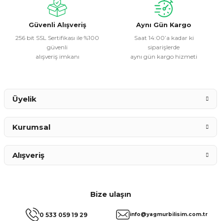
Ürün fiyatı diğer sitelerden daha pahalı.
Bu ürüne benzer farklı alternatifler olmalı.
Güvenli Alışveriş
Aynı Gün Kargo
256 bit SSL Sertifikası ile %100
Saat 14:00’a kadar ki
güvenli
siparişlerde
alışveriş imkanı
aynı gün kargo hizmeti
Gönder
Üyelik
Kurumsal
Alışveriş
Bize ulaşın
0 533 059 19 29
info@yagmurbilisim.com.tr