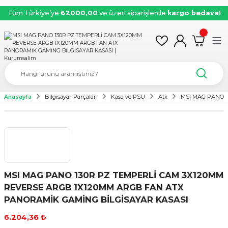
Tüm Türkiye’ye
₺2000,00
ve üzeri siparişlerde
kargo bedava!
Anasayfa
Bilgisayar Parçaları
Kasa ve PSU
Atx
MSI MAG PANO 
MSI MAG PANO 130R PZ TEMPERLİ CAM 3X120MM
REVERSE ARGB 1X120MM ARGB FAN ATX
PANORAMİK GAMİNG BİLGİSAYAR KASASI
6.204,36 ₺