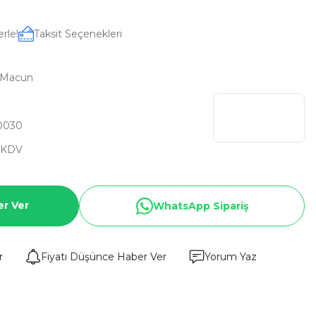
rle!
Taksit Seçenekleri
l Macun
0030
 KDV
er Ver
WhatsApp Sipariş
r
Fiyatı Düşünce Haber Ver
Yorum Yaz