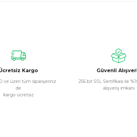
nularda yetersiz gördüğünüz noktaları öneri formunu kullanarak tarafımız
Bu ürüne ilk yorumu siz yapın!
Yorum Yaz
Ücretsiz Kargo
Güvenli Alışver
 ve üzeri tüm siparişeriniz
256 bit SSL Sertifikası ile %
de
alışveriş imkanı
kargo ücretsiz
Gönder