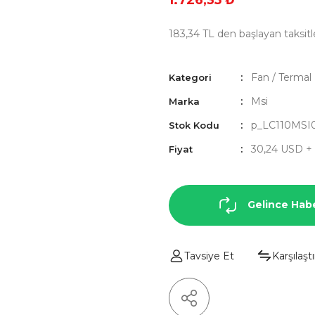
1.726,35 ₺
183,34 TL den başlayan taksitle
Fan / Terma
Kategori
Msi
Marka
p_LC110MSI
Stok Kodu
30,24 USD +
Fiyat
Gelince Hab
Tavsiye Et
Karşılaştı