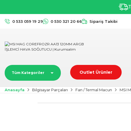
T
0 533 059 19 29
0 530 321 20 66
Sipariş Takibi
Outlet Ürünler
Tüm Kategoriler
Anasayfa
Bilgisayar Parçaları
Fan / Termal Macun
MSI 