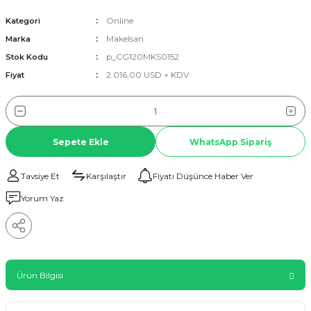
Online
Kategori
Makelsan
Marka
p_CG120MKS0152
Stok Kodu
2.016,00 USD + KDV
Fiyat
Sepete Ekle
WhatsApp Sipariş
Tavsiye Et
Karşılaştır
Fiyatı Düşünce Haber Ver
Yorum Yaz
Ürün Bilgisi