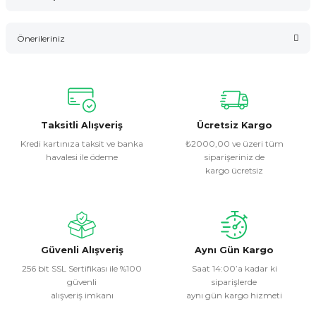
Bu ürüne ilk yorumu siz yapın!
Önerileriniz
Yorum Yaz
Bu ürünün fiyat bilgisi, resim, ürün açıklamalarında ve diğer
konularda yetersiz gördüğünüz noktaları öneri formunu
kullanarak tarafımıza iletebilirsiniz.
Görüş ve önerileriniz için teşekkür ederiz.
Taksitli Alışveriş
Ücretsiz Kargo
Kredi kartınıza taksit ve banka
₺2000,00 ve üzeri tüm
havalesi ile ödeme
siparişeriniz de
Ürün resmi kalitesiz, bozuk veya görüntülenemiyor.
kargo ücretsiz
Ürün açıklamasında eksik bilgiler bulunuyor.
Ürün bilgilerinde hatalar bulunuyor.
Ürün fiyatı diğer sitelerden daha pahalı.
Bu ürüne benzer farklı alternatifler olmalı.
Güvenli Alışveriş
Aynı Gün Kargo
256 bit SSL Sertifikası ile %100
Saat 14:00’a kadar ki
güvenli
siparişlerde
alışveriş imkanı
aynı gün kargo hizmeti