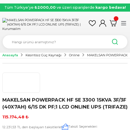
Tüm Türkiye’ye
₺2000,00
ve üzeri siparişlerde
kargo bedava!
Anasayfa
Kesintisiz Güç Kaynağı
Online
MAKELSAN POWERPACK HF S
MAKELSAN POWERPACK HF SE 3300 15KVA 3F/3F
(40X7AH) 6/15 DK PF;1 LCD ONLINE UPS (TRIFAZE)
115.174,48 ₺
Taksit Seçenekleri
12.231,53 TL den başlayan taksitlerle!