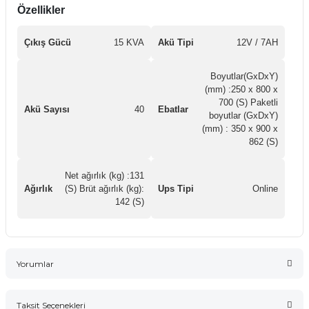
Özellikler
Çıkış Gücü
15 KVA
Akü Tipi
12V / 7AH
Boyutlar(GxDxY)
(mm) :250 x 800 x
700 (S) Paketli
Akü Sayısı
40
Ebatlar
boyutlar (GxDxY)
(mm) : 350 x 900 x
862 (S)
Net ağırlık (kg) :131
Ağırlık
(S) Brüt ağırlık (kg):
Ups Tipi
Online
142 (S)
Yorumlar
Taksit Seçenekleri