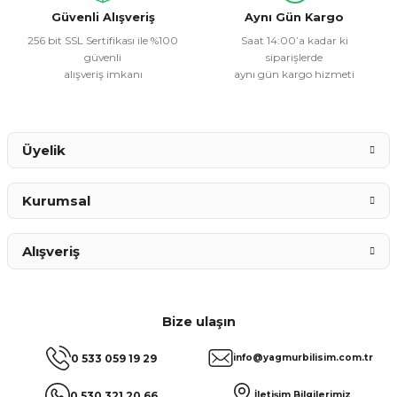
Bu ürüne benzer farklı alternatifler olmalı.
Güvenli Alışveriş
Aynı Gün Kargo
256 bit SSL Sertifikası ile %100
Saat 14:00’a kadar ki
güvenli
siparişlerde
alışveriş imkanı
aynı gün kargo hizmeti
Gönder
Üyelik
Kurumsal
Alışveriş
Bize ulaşın
0 533 059 19 29
info@yagmurbilisim.com.tr
0 530 321 20 66
İletişim Bilgilerimiz