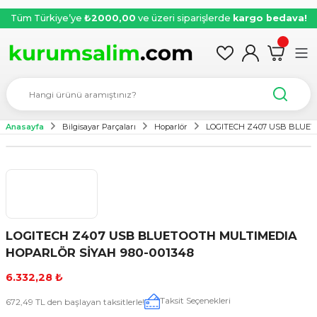
Tüm Türkiye’ye
₺2000,00
ve üzeri siparişlerde
kargo bedava!
Anasayfa
Bilgisayar Parçaları
Hoparlör
LOGITECH Z407 USB BLUET
LOGITECH Z407 USB BLUETOOTH MULTIMEDIA
HOPARLÖR SİYAH 980-001348
6.332,28 ₺
Taksit Seçenekleri
672,49 TL den başlayan taksitlerle!