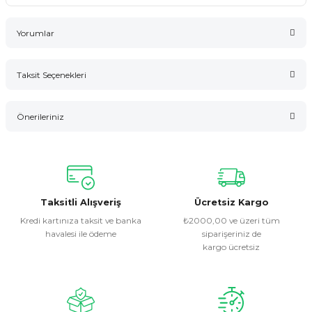
Yorumlar
Taksit Seçenekleri
Bu ürüne ilk yorumu siz yapın!
Önerileriniz
Yorum Yaz
Bu ürünün fiyat bilgisi, resim, ürün açıklamalarında ve diğer
konularda yetersiz gördüğünüz noktaları öneri formunu
kullanarak tarafımıza iletebilirsiniz.
Görüş ve önerileriniz için teşekkür ederiz.
Taksitli Alışveriş
Ücretsiz Kargo
Kredi kartınıza taksit ve banka
₺2000,00 ve üzeri tüm
havalesi ile ödeme
siparişeriniz de
Ürün resmi kalitesiz, bozuk veya görüntülenemiyor.
kargo ücretsiz
Ürün açıklamasında eksik bilgiler bulunuyor.
Ürün bilgilerinde hatalar bulunuyor.
Ürün fiyatı diğer sitelerden daha pahalı.