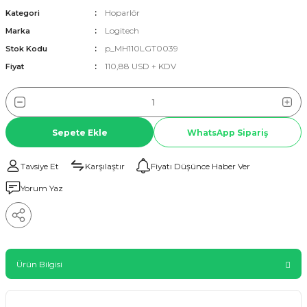
Hoparlör
Kategori
Logitech
Marka
p_MH110LGT0039
Stok Kodu
110,88 USD + KDV
Fiyat
Sepete Ekle
WhatsApp Sipariş
Tavsiye Et
Karşılaştır
Fiyatı Düşünce Haber Ver
Yorum Yaz
Ürün Bilgisi