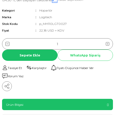
134,50 TL den başlayan taksitlerle!
Hoparlör
Kategori
Logitech
Marka
p_MH110LGT0027
Stok Kodu
22,18 USD + KDV
Fiyat
Sepete Ekle
WhatsApp Sipariş
Tavsiye Et
Karşılaştır
Fiyatı Düşünce Haber Ver
Yorum Yaz
Ürün Bilgisi