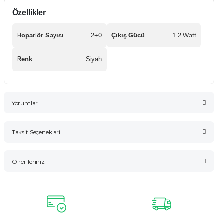
Özellikler
Hoparlör Sayısı
2+0
Çıkış Gücü
1.2 Watt
Renk
Siyah
Yorumlar
Taksit Seçenekleri
Bu ürüne ilk yorumu siz yapın!
Önerileriniz
Yorum Yaz
Bu ürünün fiyat bilgisi, resim, ürün açıklamalarında ve diğer
konularda yetersiz gördüğünüz noktaları öneri formunu
kullanarak tarafımıza iletebilirsiniz.