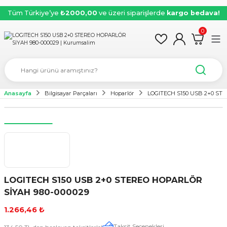
Tüm Türkiye’ye
₺2000,00
ve üzeri siparişlerde
kargo bedava!
0
Anasayfa
Bilgisayar Parçaları
Hoparlör
LOGITECH S150 USB 2+0 ST
LOGITECH S150 USB 2+0 STEREO HOPARLÖR
SİYAH 980-000029
1.266,46 ₺
Taksit Seçenekleri