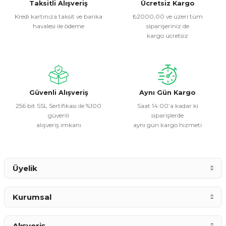
Görüş ve önerileriniz için teşekkür ederiz.
Taksitli Alışveriş
Ücretsiz Kargo
Kredi kartınıza taksit ve banka
₺2000,00 ve üzeri tüm
havalesi ile ödeme
siparişeriniz de
Ürün resmi kalitesiz, bozuk veya görüntülenemiyor.
kargo ücretsiz
Ürün açıklamasında eksik bilgiler bulunuyor.
Ürün bilgilerinde hatalar bulunuyor.
Ürün fiyatı diğer sitelerden daha pahalı.
Bu ürüne benzer farklı alternatifler olmalı.
Güvenli Alışveriş
Aynı Gün Kargo
256 bit SSL Sertifikası ile %100
Saat 14:00’a kadar ki
güvenli
siparişlerde
alışveriş imkanı
aynı gün kargo hizmeti
Gönder
Üyelik
Kurumsal
Alışveriş