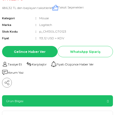
Taksit Seçenekleri
686,32 TL den başlayan taksitlerle!
Mouse
Kategori
Logitech
Marka
p_CM130LGT0123
Stok Kodu
113,12 USD + KDV
Fiyat
Gelince Haber Ver
WhatsApp Sipariş
Tavsiye Et
Karşılaştır
Fiyatı Düşünce Haber Ver
Yorum Yaz
Ürün Bilgisi