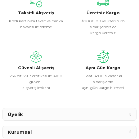
konularda yetersiz gördüğünüz noktaları öneri formunu
kullanarak tarafımıza iletebilirsiniz.
Görüş ve önerileriniz için teşekkür ederiz.
Taksitli Alışveriş
Ücretsiz Kargo
Kredi kartınıza taksit ve banka
₺2000,00 ve üzeri tüm
havalesi ile ödeme
siparişeriniz de
Ürün resmi kalitesiz, bozuk veya görüntülenemiyor.
kargo ücretsiz
Ürün açıklamasında eksik bilgiler bulunuyor.
Ürün bilgilerinde hatalar bulunuyor.
Ürün fiyatı diğer sitelerden daha pahalı.
Bu ürüne benzer farklı alternatifler olmalı.
Güvenli Alışveriş
Aynı Gün Kargo
256 bit SSL Sertifikası ile %100
Saat 14:00’a kadar ki
güvenli
siparişlerde
alışveriş imkanı
aynı gün kargo hizmeti
Gönder
Üyelik
Kurumsal