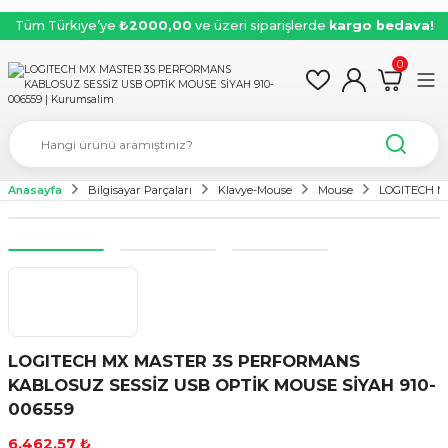
Tüm Türkiye’ye
₺2000,00
ve üzeri siparişlerde
kargo bedava!
0
Anasayfa
Bilgisayar Parçaları
Klavye-Mouse
Mouse
LOGITECH M
LOGITECH MX MASTER 3S PERFORMANS
KABLOSUZ SESSİZ USB OPTİK MOUSE SİYAH 910-
006559
6.462,57 ₺