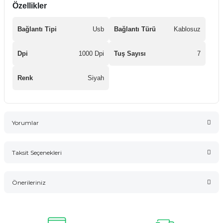
Özellikler
Bağlantı Tipi
Usb
Bağlantı Türü
Kablosuz
Dpi
1000 Dpi
Tuş Sayısı
7
Renk
Siyah
Yorumlar
Taksit Seçenekleri
Bu ürüne ilk yorumu siz yapın!
Önerileriniz
Yorum Yaz
Bu ürünün fiyat bilgisi, resim, ürün açıklamalarında ve diğer