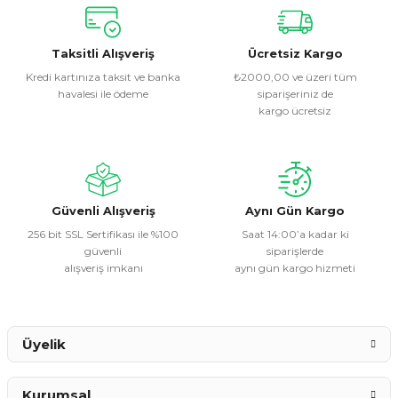
Bu ürünün fiyat bilgisi, resim, ürün açıklamalarında ve diğer
konularda yetersiz gördüğünüz noktaları öneri formunu
kullanarak tarafımıza iletebilirsiniz.
Görüş ve önerileriniz için teşekkür ederiz.
Taksitli Alışveriş
Ücretsiz Kargo
Kredi kartınıza taksit ve banka
₺2000,00 ve üzeri tüm
havalesi ile ödeme
siparişeriniz de
Ürün resmi kalitesiz, bozuk veya görüntülenemiyor.
kargo ücretsiz
Ürün açıklamasında eksik bilgiler bulunuyor.
Ürün bilgilerinde hatalar bulunuyor.
Ürün fiyatı diğer sitelerden daha pahalı.
Bu ürüne benzer farklı alternatifler olmalı.
Güvenli Alışveriş
Aynı Gün Kargo
256 bit SSL Sertifikası ile %100
Saat 14:00’a kadar ki
güvenli
siparişlerde
alışveriş imkanı
aynı gün kargo hizmeti
Gönder
Üyelik
Kurumsal