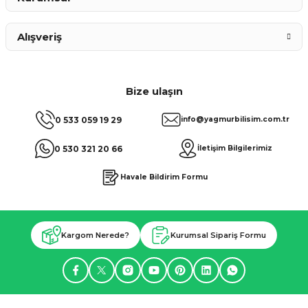
Alışveriş
Bize ulaşın
0 533 059 19 29
info@yagmurbilisim.com.tr
0 530 321 20 66
İletişim Bilgilerimiz
Havale Bildirim Formu
Kargom Nerede?
Kurumsal Sipariş Formu