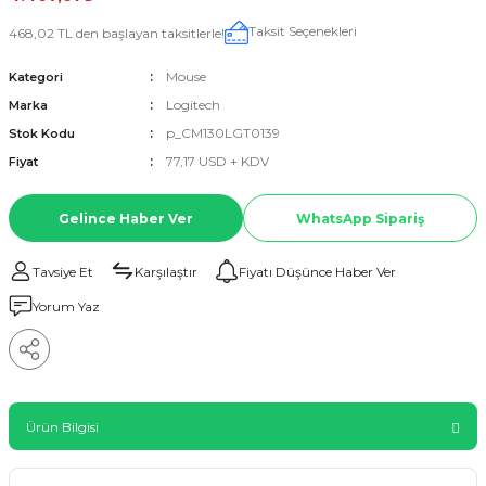
Taksit Seçenekleri
468,02 TL den başlayan taksitlerle!
Mouse
Kategori
Logitech
Marka
p_CM130LGT0139
Stok Kodu
77,17 USD + KDV
Fiyat
Gelince Haber Ver
WhatsApp Sipariş
Tavsiye Et
Karşılaştır
Fiyatı Düşünce Haber Ver
Yorum Yaz
Ürün Bilgisi