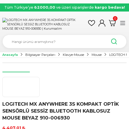
Tüm Türkiye’ye
₺2000,00
ve üzeri siparişlerde
kargo bedava!
0
Anasayfa
Bilgisayar Parçaları
Klavye-Mouse
Mouse
LOGITECH M
LOGITECH MX ANYWHERE 3S KOMPAKT OPTİK
SENSÖRLÜ SESSİZ BLUETOOTH KABLOSUZ
MOUSE BEYAZ 910-006930
4.407,01 ₺