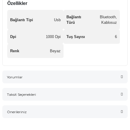
Özellikler
Bağlantı
Bluetooth,
Bağlantı Tipi
Usb
Türü
Kablosuz
Dpi
1000 Dpi
Tuş Sayısı
6
Renk
Beyaz
Yorumlar
Taksit Seçenekleri
Bu ürüne ilk yorumu siz yapın!
Önerileriniz
Yorum Yaz