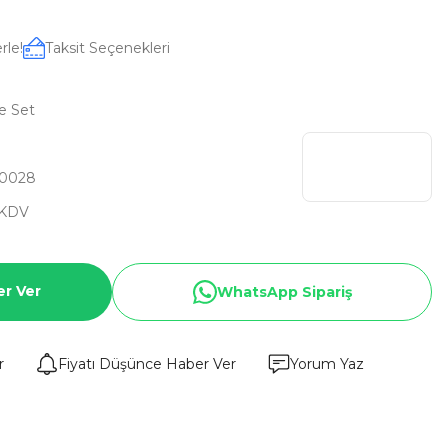
rle!
Taksit Seçenekleri
e Set
0028
 KDV
er Ver
WhatsApp Sipariş
r
Fiyatı Düşünce Haber Ver
Yorum Yaz