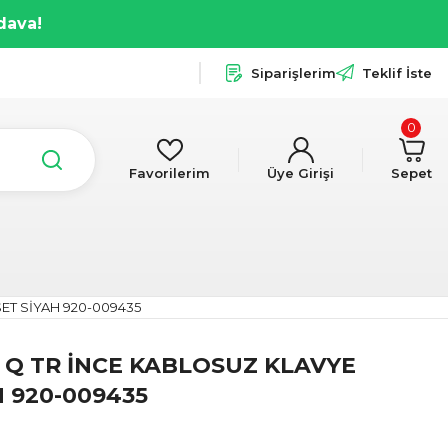
dava!
Siparişlerim
Teklif İste
0
Favorilerim
Üye Girişi
Sepet
ET SİYAH 920-009435
 Q TR İNCE KABLOSUZ KLAVYE
 920-009435