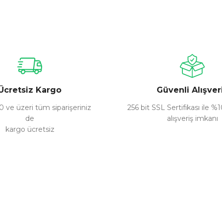
nularda yetersiz gördüğünüz noktaları öneri formunu kullanarak tarafımız
Bu ürüne ilk yorumu siz yapın!
Yorum Yaz
Ücretsiz Kargo
Güvenli Alışver
 ve üzeri tüm siparişeriniz
256 bit SSL Sertifikası ile %
de
alışveriş imkanı
kargo ücretsiz
Gönder