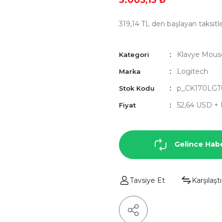
3.005,13 ₺
319,14 TL den başlayan taksitle
Klavye Mous
Kategori
Logitech
Marka
p_CK170LGT
Stok Kodu
52,64 USD +
Fiyat
Gelince Hab
Tavsiye Et
Karşılaştı