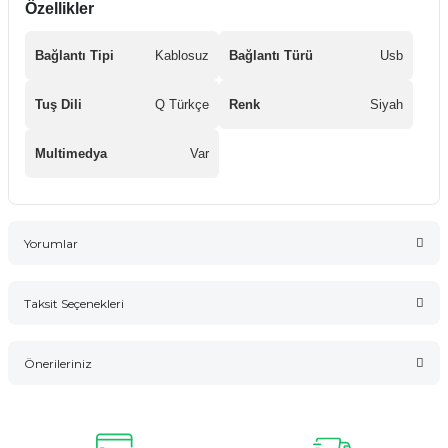
Özellikler
Bağlantı Tipi
Kablosuz
Bağlantı Türü
Usb
Tuş Dili
Q Türkçe
Renk
Siyah
Multimedya
Var
Yorumlar
Taksit Seçenekleri
Bu ürüne ilk yorumu siz yapın!
Önerileriniz
Yorum Yaz
Bu ürünün fiyat bilgisi, resim, ürün açıklamalarında ve diğer
konularda yetersiz gördüğünüz noktaları öneri formunu