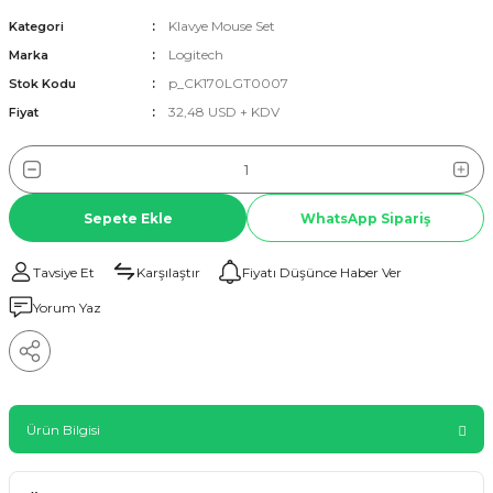
Klavye Mouse Set
Kategori
Logitech
Marka
p_CK170LGT0007
Stok Kodu
32,48 USD + KDV
Fiyat
Sepete Ekle
WhatsApp Sipariş
Tavsiye Et
Karşılaştır
Fiyatı Düşünce Haber Ver
Yorum Yaz
Ürün Bilgisi