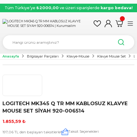
Tüm Türkiye’ye
₺2000,00
ve üzeri siparişlerde
kargo bedava!
Anasayfa
Bilgisayar Parçaları
Klavye-Mouse
Klavye Mouse Set
L
LOGITECH MK345 Q TR MM KABLOSUZ KLAVYE
MOUSE SET SİYAH 920-006514
1.855,59 ₺
Taksit Seçenekleri
197,06 TL den başlayan taksitlerle!