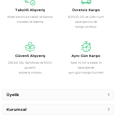
kullanarak tarafımıza iletebilirsiniz.
Görüş ve önerileriniz için teşekkür ederiz.
Taksitli Alışveriş
Ücretsiz Kargo
Kredi kartınıza taksit ve banka
₺2000,00 ve üzeri tüm
havalesi ile ödeme
siparişeriniz de
Ürün resmi kalitesiz, bozuk veya görüntülenemiyor.
kargo ücretsiz
Ürün açıklamasında eksik bilgiler bulunuyor.
Ürün bilgilerinde hatalar bulunuyor.
Ürün fiyatı diğer sitelerden daha pahalı.
Bu ürüne benzer farklı alternatifler olmalı.
Güvenli Alışveriş
Aynı Gün Kargo
256 bit SSL Sertifikası ile %100
Saat 14:00’a kadar ki
güvenli
siparişlerde
alışveriş imkanı
aynı gün kargo hizmeti
Gönder
Üyelik
Kurumsal