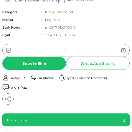
141,97 TL den başlayan taksitlerle!
Klavye Mouse Set
Kategori
Logitech
Marka
p_CK170LGT0015
Stok Kodu
23,40 USD + KDV
Fiyat
Sepete Ekle
WhatsApp Sipariş
Tavsiye Et
Karşılaştır
Fiyatı Düşünce Haber Ver
Yorum Yaz
Ürün Bilgisi