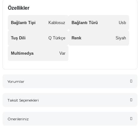
Özellikler
Bağlantı Tipi
Kablosuz
Bağlantı Türü
Usb
Tuş Dili
Q Türkçe
Renk
Siyah
Multimedya
Var
Yorumlar
Taksit Seçenekleri
Bu ürüne ilk yorumu siz yapın!
Önerileriniz
Yorum Yaz
Bu ürünün fiyat bilgisi, resim, ürün açıklamalarında ve diğer