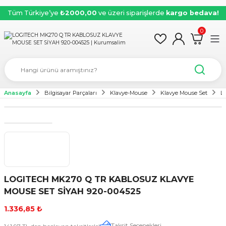
Tüm Türkiye’ye
₺2000,00
ve üzeri siparişlerde
kargo bedava!
0
Anasayfa
Bilgisayar Parçaları
Klavye-Mouse
Klavye Mouse Set
L
LOGITECH MK270 Q TR KABLOSUZ KLAVYE
MOUSE SET SİYAH 920-004525
1.336,85 ₺
Taksit Seçenekleri