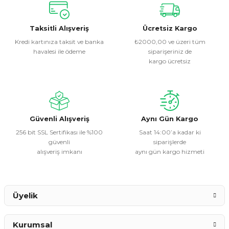
konularda yetersiz gördüğünüz noktaları öneri formunu
kullanarak tarafımıza iletebilirsiniz.
Görüş ve önerileriniz için teşekkür ederiz.
Taksitli Alışveriş
Ücretsiz Kargo
Kredi kartınıza taksit ve banka
₺2000,00 ve üzeri tüm
havalesi ile ödeme
siparişeriniz de
Ürün resmi kalitesiz, bozuk veya görüntülenemiyor.
kargo ücretsiz
Ürün açıklamasında eksik bilgiler bulunuyor.
Ürün bilgilerinde hatalar bulunuyor.
Ürün fiyatı diğer sitelerden daha pahalı.
Bu ürüne benzer farklı alternatifler olmalı.
Güvenli Alışveriş
Aynı Gün Kargo
256 bit SSL Sertifikası ile %100
Saat 14:00’a kadar ki
güvenli
siparişlerde
alışveriş imkanı
aynı gün kargo hizmeti
Gönder
Üyelik
Kurumsal