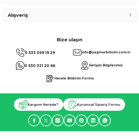
Alışveriş
Bize ulaşın
0 533 059 19 29
info@yagmurbilisim.com.tr
0 530 321 20 66
İletişim Bilgilerimiz
Havale Bildirim Formu
Kargom Nerede?
Kurumsal Sipariş Formu