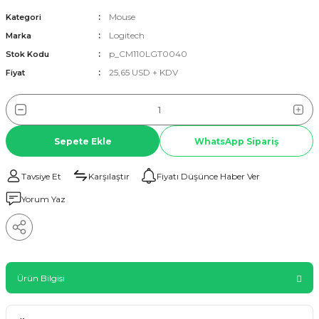
Mouse
Kategori
Logitech
Marka
p_CM110LGT0040
Stok Kodu
25,65 USD + KDV
Fiyat
Sepete Ekle
WhatsApp Sipariş
Tavsiye Et
Karşılaştır
Fiyatı Düşünce Haber Ver
Yorum Yaz
Ürün Bilgisi