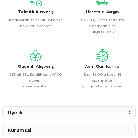
kullanarak tarafımıza iletebilirsiniz.
Görüş ve önerileriniz için teşekkür ederiz.
Taksitli Alışveriş
Ücretsiz Kargo
Kredi kartınıza taksit ve banka
₺2000,00 ve üzeri tüm
havalesi ile ödeme
siparişeriniz de
Ürün resmi kalitesiz, bozuk veya görüntülenemiyor.
kargo ücretsiz
Ürün açıklamasında eksik bilgiler bulunuyor.
Ürün bilgilerinde hatalar bulunuyor.
Ürün fiyatı diğer sitelerden daha pahalı.
Bu ürüne benzer farklı alternatifler olmalı.
Güvenli Alışveriş
Aynı Gün Kargo
256 bit SSL Sertifikası ile %100
Saat 14:00’a kadar ki
güvenli
siparişlerde
alışveriş imkanı
aynı gün kargo hizmeti
Gönder
Üyelik
Kurumsal