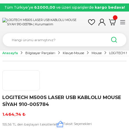
Tüm Türkiye’ye
₺2000,00
ve üzeri siparişlerde
kargo bedava!
Anasayfa
Bilgisayar Parçaları
Klavye-Mouse
Mouse
LOGITECH M
LOGITECH M500S LASER USB KABLOLU MOUSE
SİYAH 910-005784
1.464,74 ₺
Taksit Seçenekleri
155,56 TL den başlayan taksitlerle!