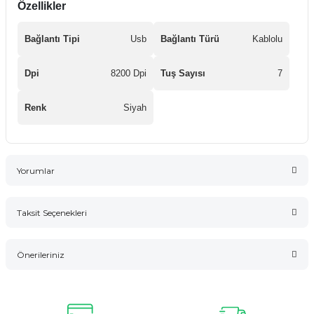
Özellikler
Bağlantı Tipi
Usb
Bağlantı Türü
Kablolu
Dpi
8200 Dpi
Tuş Sayısı
7
Renk
Siyah
Yorumlar
Taksit Seçenekleri
Bu ürüne ilk yorumu siz yapın!
Önerileriniz
Yorum Yaz
Bu ürünün fiyat bilgisi, resim, ürün açıklamalarında ve diğer
konularda yetersiz gördüğünüz noktaları öneri formunu