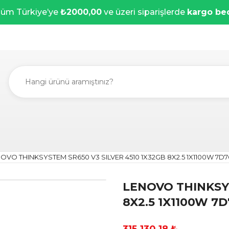
üm Türkiye’ye
₺2000,00
ve üzeri siparişlerde
kargo be
OVO THINKSYSTEM SR650 V3 SILVER 4510 1X32GB 8X2.5 1X1100W 7D7
LENOVO THINKSYS
8X2.5 1X1100W 7