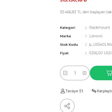
315.130,18 ₺
33.466,83 TL den başlayan taks
Rackmount
Kategori
Lenovo
Marka
p_US540LN
Stok Kodu
5.516,00 US
Fiyat
Tavsiye Et
Karşılaştı