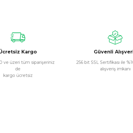
nularda yetersiz gördüğünüz noktaları öneri formunu kullanarak tarafımız
Bu ürüne ilk yorumu siz yapın!
Yorum Yaz
Ücretsiz Kargo
Güvenli Alışver
 ve üzeri tüm siparişeriniz
256 bit SSL Sertifikası ile %
de
alışveriş imkanı
kargo ücretsiz
Gönder