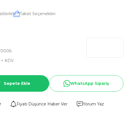
itlerle!
Taksit Seçenekleri
V0006
D + KDV
Sepete Ekle
WhatsApp Sipariş
r
Fiyatı Düşünce Haber Ver
Yorum Yaz